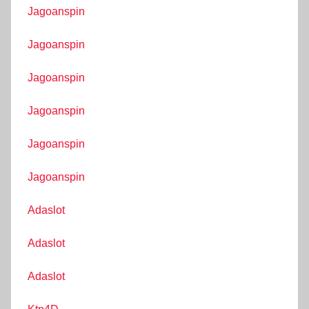
Jagoanspin
Jagoanspin
Jagoanspin
Jagoanspin
Jagoanspin
Jagoanspin
Adaslot
Adaslot
Adaslot