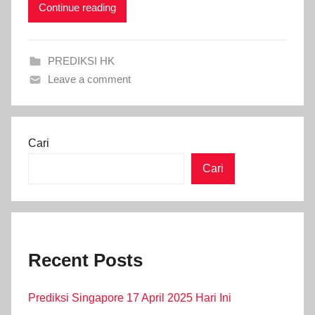
Continue reading
Prediksi
Hk
PREDIKSI HK
Leave a comment
Terakurat
|
Cari
Prediksi
Cari
Hk
Terjitu
Recent Posts
Prediksi Singapore 17 April 2025 Hari Ini