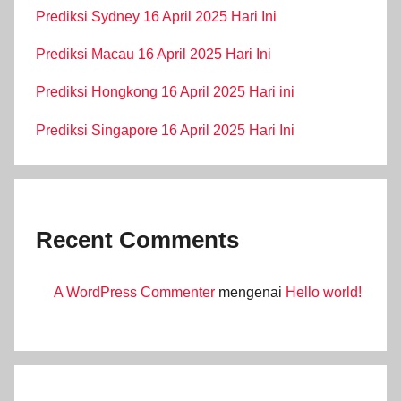
Prediksi Sydney 16 April 2025 Hari Ini
Prediksi Macau 16 April 2025 Hari Ini
Prediksi Hongkong 16 April 2025 Hari ini
Prediksi Singapore 16 April 2025 Hari Ini
Recent Comments
A WordPress Commenter
mengenai
Hello world!