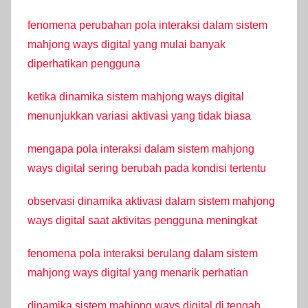
fenomena perubahan pola interaksi dalam sistem
mahjong ways digital yang mulai banyak
diperhatikan pengguna
ketika dinamika sistem mahjong ways digital
menunjukkan variasi aktivasi yang tidak biasa
mengapa pola interaksi dalam sistem mahjong
ways digital sering berubah pada kondisi tertentu
observasi dinamika aktivasi dalam sistem mahjong
ways digital saat aktivitas pengguna meningkat
fenomena pola interaksi berulang dalam sistem
mahjong ways digital yang menarik perhatian
dinamika sistem mahjong ways digital di tengah