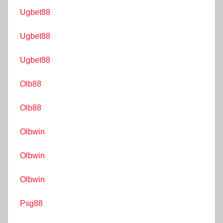
Ugbet88
Ugbet88
Ugbet88
Olb88
Olb88
Olbwin
Olbwin
Olbwin
Psg88