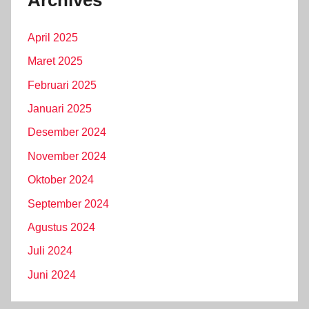
Archives
April 2025
Maret 2025
Februari 2025
Januari 2025
Desember 2024
November 2024
Oktober 2024
September 2024
Agustus 2024
Juli 2024
Juni 2024