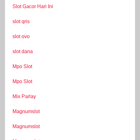
Slot Gacor Hari Ini
slot qris
slot ovo
slot dana
Mpo Slot
Mpo Slot
Mix Parlay
Magnumslot
Magnumslot