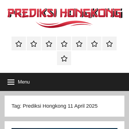
Skip
to
content
PREDIKSI
PREDIKSI
HONGKONG
PREDIKSI
PREDIKSI
PREDIKSI
PREDIKSI
🔴
🔴
🔴
merupakan
HONGKONG
HK
SDY
SGP
MACAU
Live
Live
Live
website
BBFS
Draw
Draw
Draw
prediksi
–
Togel
HK
SDY
SGP
angka
Online
togel
Prediksi
Menu
yang
akan
Hk
keluar
hari
Tag:
Prediksi Hongkong 11 April 2025
Hari
ini,
terupdate
Ini
dan