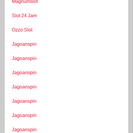
Magnumslot
Slot 24 Jam
Ozzo Slot
Jagoanspin
Jagoanspin
Jagoanspin
Jagoanspin
Jagoanspin
Jagoanspin
Jagoanspin