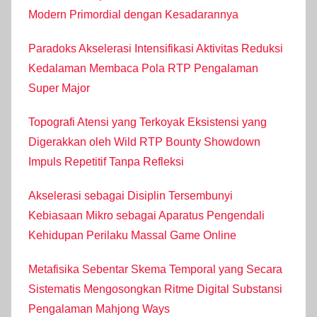
Modern Primordial dengan Kesadarannya
Paradoks Akselerasi Intensifikasi Aktivitas Reduksi
Kedalaman Membaca Pola RTP Pengalaman
Super Major
Topografi Atensi yang Terkoyak Eksistensi yang
Digerakkan oleh Wild RTP Bounty Showdown
Impuls Repetitif Tanpa Refleksi
Akselerasi sebagai Disiplin Tersembunyi
Kebiasaan Mikro sebagai Aparatus Pengendali
Kehidupan Perilaku Massal Game Online
Metafisika Sebentar Skema Temporal yang Secara
Sistematis Mengosongkan Ritme Digital Substansi
Pengalaman Mahjong Ways