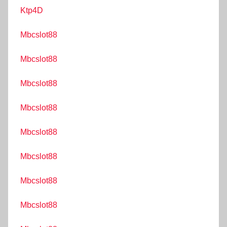
Ktp4D
Mbcslot88
Mbcslot88
Mbcslot88
Mbcslot88
Mbcslot88
Mbcslot88
Mbcslot88
Mbcslot88