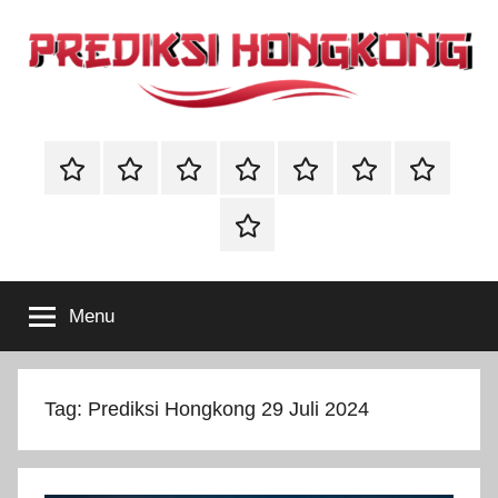
Skip
to
content
PREDIKSI
PREDIKSI
HONGKONG
PREDIKSI
PREDIKSI
PREDIKSI
PREDIKSI
🔴
🔴
🔴
merupakan
HONGKONG
HK
SDY
SGP
MACAU
Live
Live
Live
website
BBFS
Draw
Draw
Draw
prediksi
–
Togel
HK
SDY
SGP
angka
Online
togel
Prediksi
Menu
yang
akan
Hk
keluar
hari
Tag:
Prediksi Hongkong 29 Juli 2024
Hari
ini,
terupdate
Ini
dan