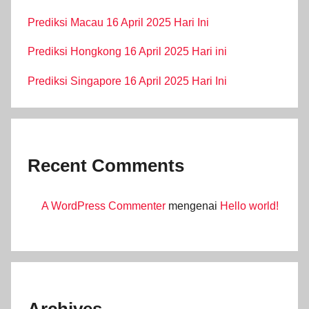
Prediksi Macau 16 April 2025 Hari Ini
Prediksi Hongkong 16 April 2025 Hari ini
Prediksi Singapore 16 April 2025 Hari Ini
Recent Comments
A WordPress Commenter
mengenai
Hello world!