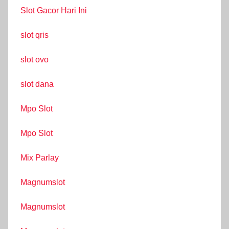
Slot Gacor Hari Ini
slot qris
slot ovo
slot dana
Mpo Slot
Mpo Slot
Mix Parlay
Magnumslot
Magnumslot