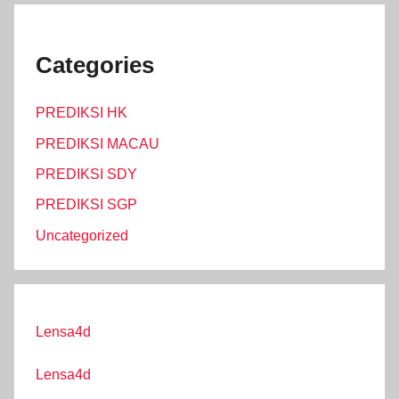
Categories
PREDIKSI HK
PREDIKSI MACAU
PREDIKSI SDY
PREDIKSI SGP
Uncategorized
Lensa4d
Lensa4d