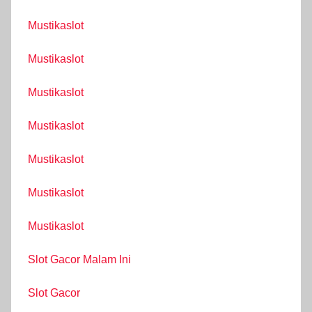
Mustikaslot
Mustikaslot
Mustikaslot
Mustikaslot
Mustikaslot
Mustikaslot
Mustikaslot
Slot Gacor Malam Ini
Slot Gacor