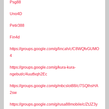
Psg88
Uno4D
Petir388
Fin4d
https://groups.google.com/g/lincah/c/C8WQfvGUMO
4
https://groups.google.com/g/kura-kura-
ngebut/c/4uutfxqh2Ec
https://groups.google.com/g/mbcslot88/c/7SQlhsHA
2sw
https://groups.google.com/g/rusa88mobile/c/ZtJZ3y