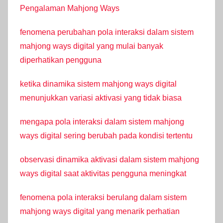
Pengalaman Mahjong Ways
fenomena perubahan pola interaksi dalam sistem
mahjong ways digital yang mulai banyak
diperhatikan pengguna
ketika dinamika sistem mahjong ways digital
menunjukkan variasi aktivasi yang tidak biasa
mengapa pola interaksi dalam sistem mahjong
ways digital sering berubah pada kondisi tertentu
observasi dinamika aktivasi dalam sistem mahjong
ways digital saat aktivitas pengguna meningkat
fenomena pola interaksi berulang dalam sistem
mahjong ways digital yang menarik perhatian