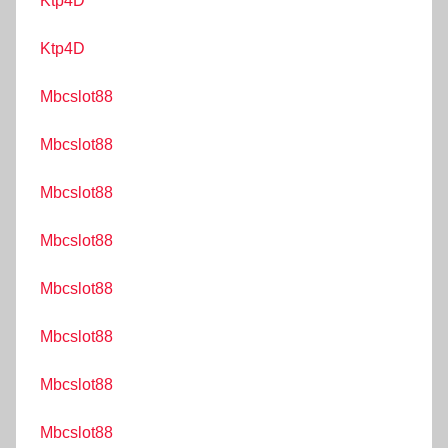
Ktp4D
Ktp4D
Mbcslot88
Mbcslot88
Mbcslot88
Mbcslot88
Mbcslot88
Mbcslot88
Mbcslot88
Mbcslot88