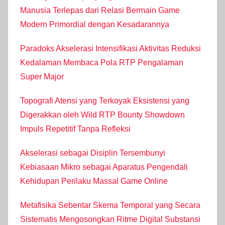
Manusia Terlepas dari Relasi Bermain Game
Modern Primordial dengan Kesadarannya
Paradoks Akselerasi Intensifikasi Aktivitas Reduksi
Kedalaman Membaca Pola RTP Pengalaman
Super Major
Topografi Atensi yang Terkoyak Eksistensi yang
Digerakkan oleh Wild RTP Bounty Showdown
Impuls Repetitif Tanpa Refleksi
Akselerasi sebagai Disiplin Tersembunyi
Kebiasaan Mikro sebagai Aparatus Pengendali
Kehidupan Perilaku Massal Game Online
Metafisika Sebentar Skema Temporal yang Secara
Sistematis Mengosongkan Ritme Digital Substansi