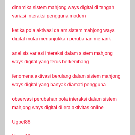
dinamika sistem mahjong ways digital di tengah
variasi interaksi pengguna modern
ketika pola aktivasi dalam sistem mahjong ways
digital mulai menunjukkan perubahan menarik
analisis variasi interaksi dalam sistem mahjong
ways digital yang terus berkembang
fenomena aktivasi berulang dalam sistem mahjong
ways digital yang banyak diamati pengguna
observasi perubahan pola interaksi dalam sistem
mahjong ways digital di era aktivitas online
Ugbet88