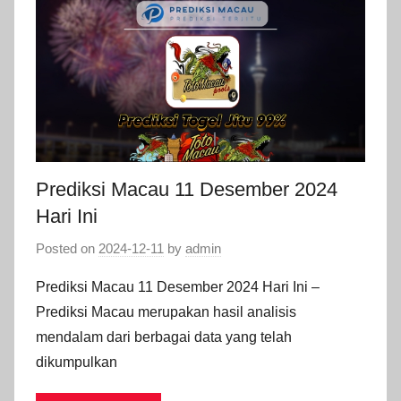
terakurat
|
98,7%
jitu!!
Prediksi
Hk
Terupdate
Prediksi Macau 11 Desember 2024
|
Hari Ini
Prediksi
Posted on
2024-12-11
by
admin
Prediksi Macau 11 Desember 2024 Hari Ini –
Togel
Prediksi Macau merupakan hasil analisis
Hk
mendalam dari berbagai data yang telah
dikumpulkan
|