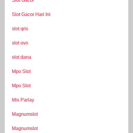
Slot Gacor
Slot Gacor Hari Ini
slot qris
slot ovo
slot dana
Mpo Slot
Mpo Slot
Mix Parlay
Magnumslot
Magnumslot