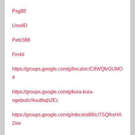
Psg88
Uno4D
Petir388
Fin4d
https://groups.google.com/g/lincah/c/C8WQfvGUMO
4
https://groups.google.com/g/kura-kura-
ngebut/c/4uutfxqh2Ec
https://groups.google.com/g/mbcslot88/c/7SQlhsHA
2sw