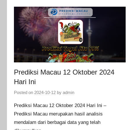
Hari
ini,
terupdate
Ini
dan
terakurat
98,7%
|
jitu!!
Prediksi
Hk
Prediksi Macau 12 Oktober 2024
Hari Ini
Terupdate
Posted on
2024-10-12
by
admin
|
Prediksi Macau 12 Oktober 2024 Hari Ini –
Prediksi Macau merupakan hasil analisis
Prediksi
mendalam dari berbagai data yang telah