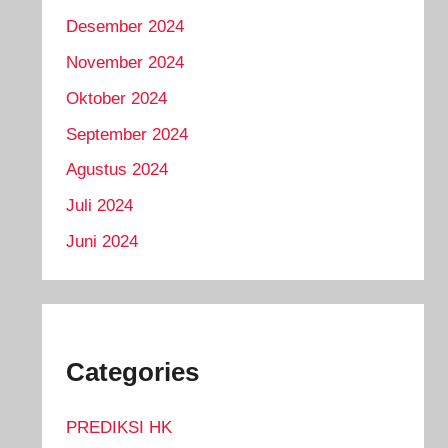
Desember 2024
November 2024
Oktober 2024
September 2024
Agustus 2024
Juli 2024
Juni 2024
Categories
PREDIKSI HK