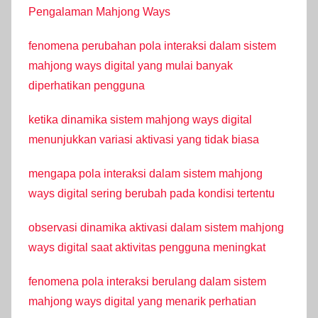
Pengalaman Mahjong Ways
fenomena perubahan pola interaksi dalam sistem
mahjong ways digital yang mulai banyak
diperhatikan pengguna
ketika dinamika sistem mahjong ways digital
menunjukkan variasi aktivasi yang tidak biasa
mengapa pola interaksi dalam sistem mahjong
ways digital sering berubah pada kondisi tertentu
observasi dinamika aktivasi dalam sistem mahjong
ways digital saat aktivitas pengguna meningkat
fenomena pola interaksi berulang dalam sistem
mahjong ways digital yang menarik perhatian