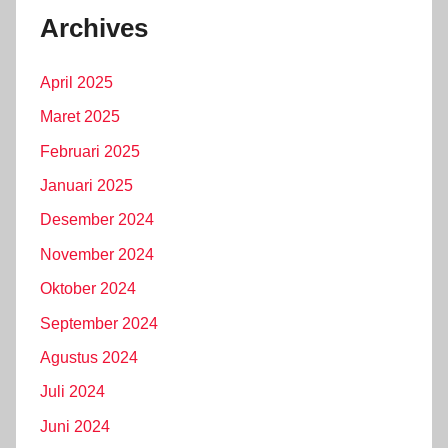
Archives
April 2025
Maret 2025
Februari 2025
Januari 2025
Desember 2024
November 2024
Oktober 2024
September 2024
Agustus 2024
Juli 2024
Juni 2024