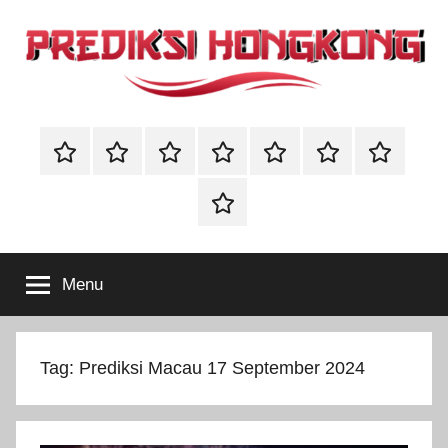
Skip
to
content
PREDIKSI
PREDIKSI
HONGKONG
PREDIKSI
PREDIKSI
PREDIKSI
PREDIKSI
🔴
🔴
🔴
merupakan
HONGKONG
HK
SDY
SGP
MACAU
Live
Live
Live
website
BBFS
Draw
Draw
Draw
prediksi
–
Togel
HK
SDY
SGP
angka
Online
togel
Prediksi
Menu
yang
akan
Hk
keluar
hari
Tag:
Prediksi Macau 17 September 2024
Hari
ini,
terupdate
Ini
dan