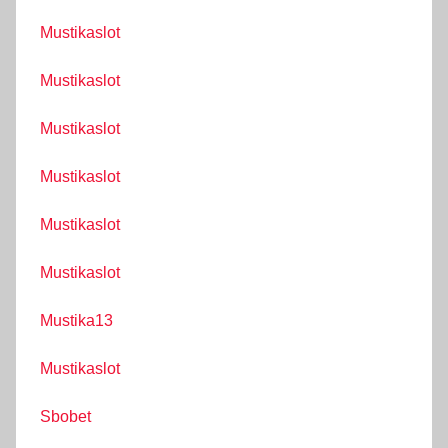
Mustikaslot
Mustikaslot
Mustikaslot
Mustikaslot
Mustikaslot
Mustikaslot
Mustika13
Mustikaslot
Sbobet