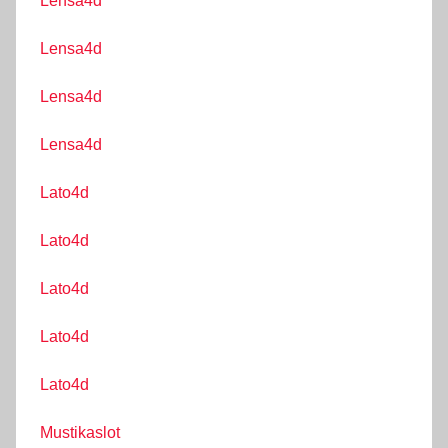
Lensa4d
Lensa4d
Lensa4d
Lensa4d
Lato4d
Lato4d
Lato4d
Lato4d
Lato4d
Mustikaslot