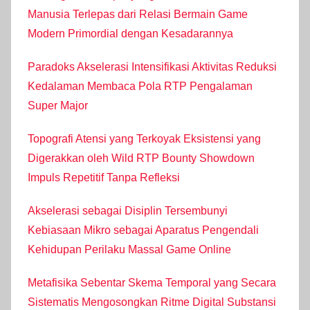
Manusia Terlepas dari Relasi Bermain Game
Modern Primordial dengan Kesadarannya
Paradoks Akselerasi Intensifikasi Aktivitas Reduksi
Kedalaman Membaca Pola RTP Pengalaman
Super Major
Topografi Atensi yang Terkoyak Eksistensi yang
Digerakkan oleh Wild RTP Bounty Showdown
Impuls Repetitif Tanpa Refleksi
Akselerasi sebagai Disiplin Tersembunyi
Kebiasaan Mikro sebagai Aparatus Pengendali
Kehidupan Perilaku Massal Game Online
Metafisika Sebentar Skema Temporal yang Secara
Sistematis Mengosongkan Ritme Digital Substansi