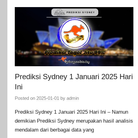
Hari
ini,
terupdate
Ini
dan
terakurat
98,7%
|
jitu!!
Prediksi
Hk
Prediksi Sydney 1 Januari 2025 Hari
Ini
Terupdate
Posted on
2025-01-01
by
admin
|
Prediksi Sydney 1 Januari 2025 Hari Ini – Namun
demikian Prediksi Sydney merupakan hasil analisis
Prediksi
mendalam dari berbagai data yang