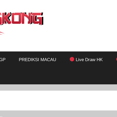
SGP
PREDIKSI MACAU
Live Draw HK