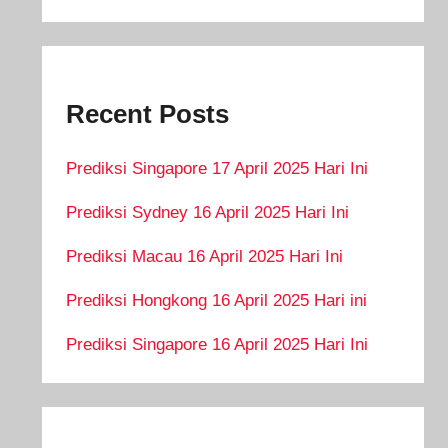
Recent Posts
Prediksi Singapore 17 April 2025 Hari Ini
Prediksi Sydney 16 April 2025 Hari Ini
Prediksi Macau 16 April 2025 Hari Ini
Prediksi Hongkong 16 April 2025 Hari ini
Prediksi Singapore 16 April 2025 Hari Ini