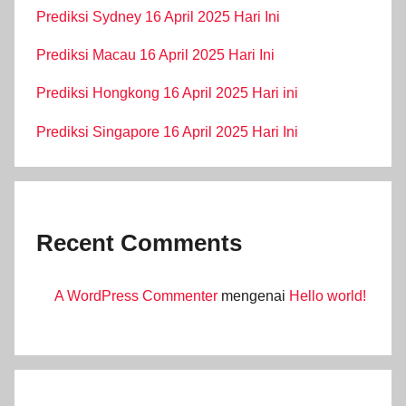
Prediksi Sydney 16 April 2025 Hari Ini
Prediksi Macau 16 April 2025 Hari Ini
Prediksi Hongkong 16 April 2025 Hari ini
Prediksi Singapore 16 April 2025 Hari Ini
Recent Comments
A WordPress Commenter
mengenai
Hello world!