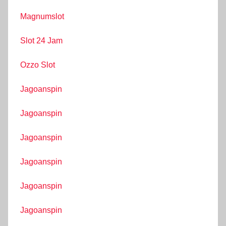
Magnumslot
Slot 24 Jam
Ozzo Slot
Jagoanspin
Jagoanspin
Jagoanspin
Jagoanspin
Jagoanspin
Jagoanspin