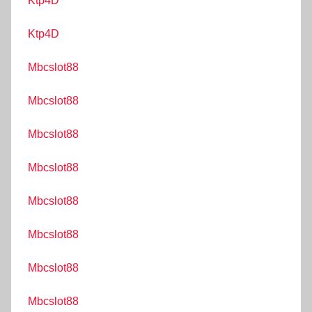
Ktp4D
Ktp4D
Mbcslot88
Mbcslot88
Mbcslot88
Mbcslot88
Mbcslot88
Mbcslot88
Mbcslot88
Mbcslot88