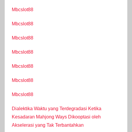
Mbcslot88
Mbcslot88
Mbcslot88
Mbcslot88
Mbcslot88
Mbcslot88
Mbcslot88
Dialektika Waktu yang Terdegradasi Ketika
Kesadaran Mahjong Ways Dikooptasi oleh
Akselerasi yang Tak Terbantahkan