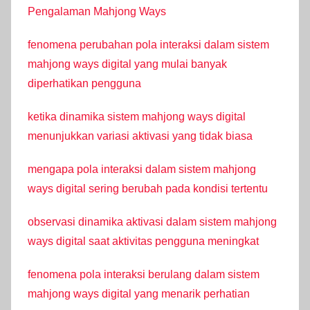
Pengalaman Mahjong Ways
fenomena perubahan pola interaksi dalam sistem
mahjong ways digital yang mulai banyak
diperhatikan pengguna
ketika dinamika sistem mahjong ways digital
menunjukkan variasi aktivasi yang tidak biasa
mengapa pola interaksi dalam sistem mahjong
ways digital sering berubah pada kondisi tertentu
observasi dinamika aktivasi dalam sistem mahjong
ways digital saat aktivitas pengguna meningkat
fenomena pola interaksi berulang dalam sistem
mahjong ways digital yang menarik perhatian