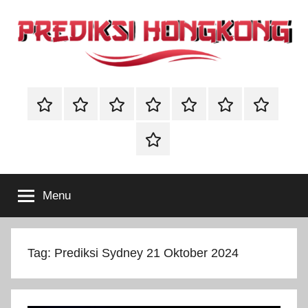
Skip
to
content
PREDIKSI
PREDIKSI
HONGKONG
PREDIKSI
PREDIKSI
PREDIKSI
PREDIKSI
🔴
🔴
🔴
merupakan
HONGKONG
HK
SDY
SGP
MACAU
Live
Live
Live
website
BBFS
Draw
Draw
Draw
prediksi
–
Togel
HK
SDY
SGP
angka
Online
togel
Prediksi
Menu
yang
akan
Hk
keluar
hari
Tag:
Prediksi Sydney 21 Oktober 2024
Hari
ini,
terupdate
Ini
dan