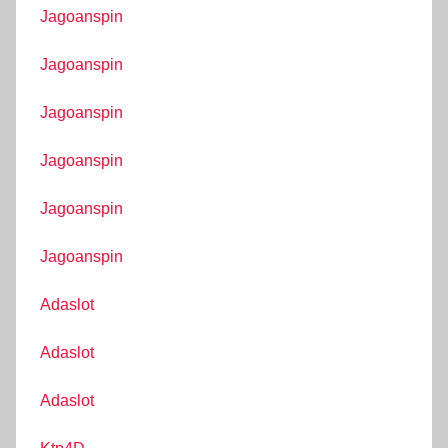
Jagoanspin
Jagoanspin
Jagoanspin
Jagoanspin
Jagoanspin
Jagoanspin
Adaslot
Adaslot
Adaslot