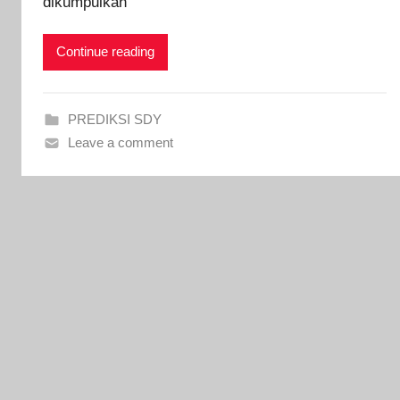
dikumpulkan
Togel
Continue reading
Hk
|
PREDIKSI SDY
Leave a comment
Prediksi
Hk
Terakurat
|
Prediksi