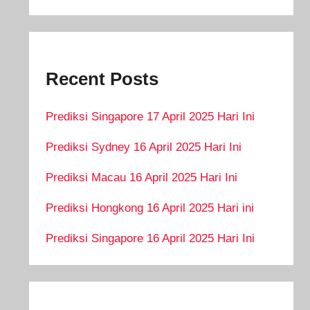
Recent Posts
Prediksi Singapore 17 April 2025 Hari Ini
Prediksi Sydney 16 April 2025 Hari Ini
Prediksi Macau 16 April 2025 Hari Ini
Prediksi Hongkong 16 April 2025 Hari ini
Prediksi Singapore 16 April 2025 Hari Ini