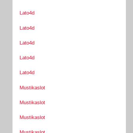
Lato4d
Lato4d
Lato4d
Lato4d
Lato4d
Mustikaslot
Mustikaslot
Mustikaslot
Mustikaslot