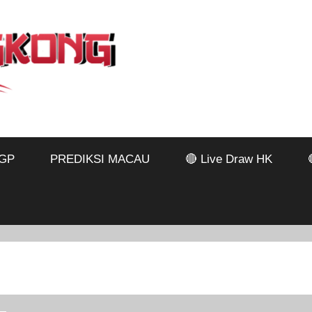
SGP
PREDIKSI MACAU
🔴 Live Draw HK