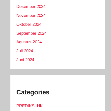
Desember 2024
November 2024
Oktober 2024
September 2024
Agustus 2024
Juli 2024
Juni 2024
Categories
PREDIKSI HK