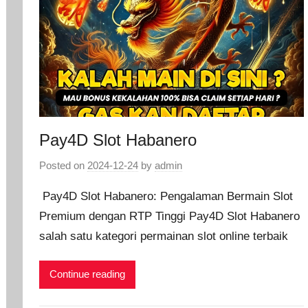
Pay4D Slot Habanero
Posted on
2024-12-24
by
admin
Pay4D Slot Habanero: Pengalaman Bermain Slot
Premium dengan RTP Tinggi Pay4D Slot Habanero
salah satu kategori permainan slot online terbaik
Continue reading