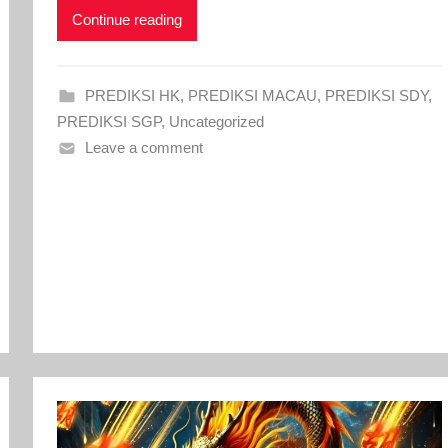
Continue reading
PREDIKSI HK
,
PREDIKSI MACAU
,
PREDIKSI SDY
,
PREDIKSI SGP
,
Uncategorized
Leave a comment