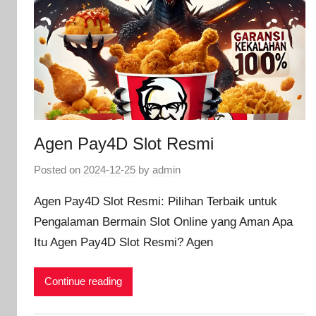
Hk
Terjitu
Agen Pay4D Slot Resmi
Posted on
2024-12-25
by
admin
Agen Pay4D Slot Resmi: Pilihan Terbaik untuk
Pengalaman Bermain Slot Online yang Aman Apa
Itu Agen Pay4D Slot Resmi? Agen
Continue reading