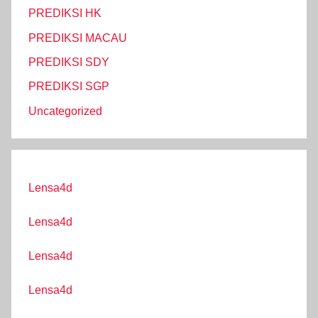
PREDIKSI HK
PREDIKSI MACAU
PREDIKSI SDY
PREDIKSI SGP
Uncategorized
Lensa4d
Lensa4d
Lensa4d
Lensa4d