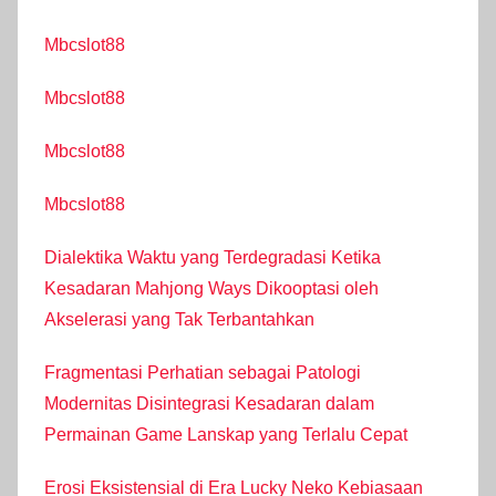
Mbcslot88
Mbcslot88
Mbcslot88
Mbcslot88
Dialektika Waktu yang Terdegradasi Ketika
Kesadaran Mahjong Ways Dikooptasi oleh
Akselerasi yang Tak Terbantahkan
Fragmentasi Perhatian sebagai Patologi
Modernitas Disintegrasi Kesadaran dalam
Permainan Game Lanskap yang Terlalu Cepat
Erosi Eksistensial di Era Lucky Neko Kebiasaan