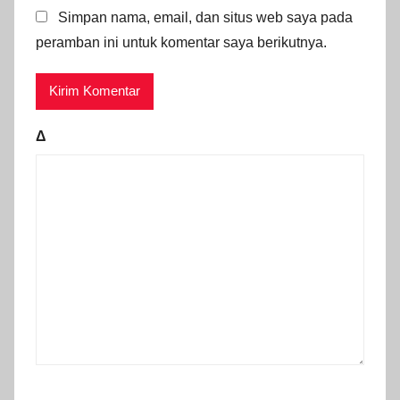
Simpan nama, email, dan situs web saya pada
peramban ini untuk komentar saya berikutnya.
Δ