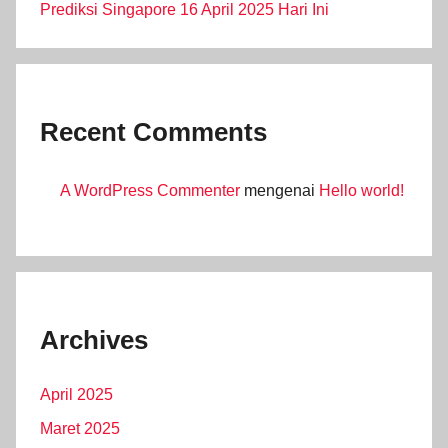
Prediksi Singapore 16 April 2025 Hari Ini
Recent Comments
A WordPress Commenter
mengenai
Hello world!
Archives
April 2025
Maret 2025