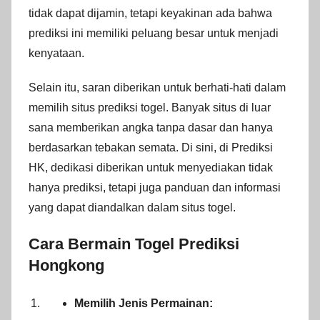
tidak dapat dijamin, tetapi keyakinan ada bahwa
prediksi ini memiliki peluang besar untuk menjadi
kenyataan.
Selain itu, saran diberikan untuk berhati-hati dalam
memilih situs prediksi togel. Banyak situs di luar
sana memberikan angka tanpa dasar dan hanya
berdasarkan tebakan semata. Di sini, di Prediksi
HK, dedikasi diberikan untuk menyediakan tidak
hanya prediksi, tetapi juga panduan dan informasi
yang dapat diandalkan dalam situs togel.
Cara Bermain Togel
Prediksi
Hongkong
Memilih Jenis Permainan: