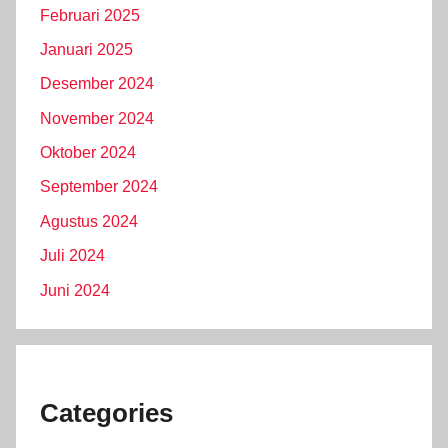
Februari 2025
Januari 2025
Desember 2024
November 2024
Oktober 2024
September 2024
Agustus 2024
Juli 2024
Juni 2024
Categories