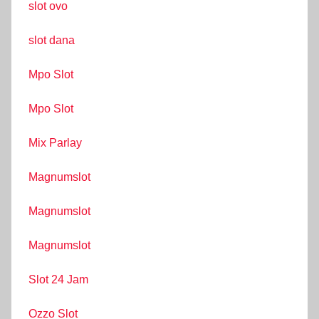
slot ovo
slot dana
Mpo Slot
Mpo Slot
Mix Parlay
Magnumslot
Magnumslot
Magnumslot
Slot 24 Jam
Ozzo Slot