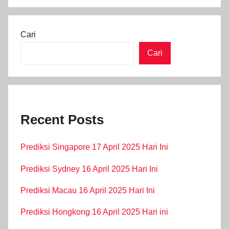
Cari
Cari
Recent Posts
Prediksi Singapore 17 April 2025 Hari Ini
Prediksi Sydney 16 April 2025 Hari Ini
Prediksi Macau 16 April 2025 Hari Ini
Prediksi Hongkong 16 April 2025 Hari ini