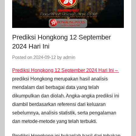
terakurat
|
98,7%
jitu!!
Prediksi
Prediksi Hongkong 12 September
Hk
2024 Hari Ini
Terupdate
Posted on
2024-09-12
by
admin
|
Prediksi Hongkong 12 September 2024 Hari Ini –
prediksi Hongkong merupakan hasil analisis
Prediksi
mendalam dari berbagai data yang telah
dikumpulkan dan diolah. Angka-angka prediksi ini
Togel
diambil berdasarkan referensi dari keluaran
sebelumnya, analisis statistik, serta pengalaman
Hk
dan metode-metode yang telah terbukti.
|
Prediksi Hongkong ini bukanlah hasil dari tebakan