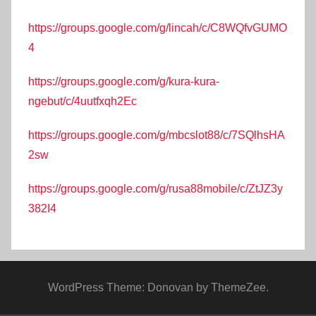
https://groups.google.com/g/lincah/c/C8WQfvGUMO
4
https://groups.google.com/g/kura-kura-
ngebut/c/4uutfxqh2Ec
https://groups.google.com/g/mbcslot88/c/7SQlhsHA
2sw
https://groups.google.com/g/rusa88mobile/c/ZtJZ3y
382I4
WordPress Theme: Donovan by ThemeZee.