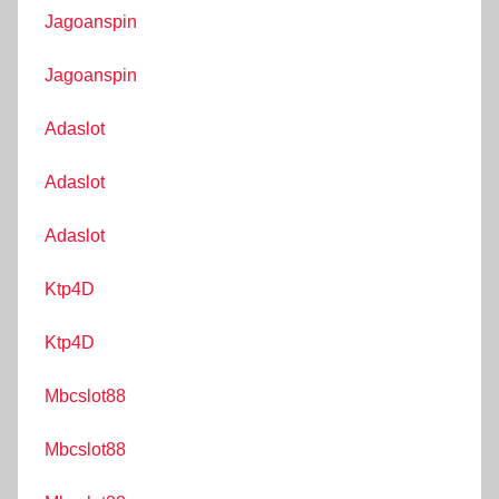
Jagoanspin
Jagoanspin
Adaslot
Adaslot
Adaslot
Ktp4D
Ktp4D
Mbcslot88
Mbcslot88