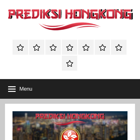
Skip
to
content
PREDIKSI
PREDIKSI
HONGKONG
PREDIKSI
PREDIKSI
PREDIKSI
PREDIKSI
🔴
🔴
🔴
merupakan
HONGKONG
HK
SDY
SGP
MACAU
Live
Live
Live
website
BBFS
Draw
Draw
Draw
prediksi
–
Togel
HK
SDY
SGP
angka
Online
togel
Prediksi
Menu
yang
akan
Hk
keluar
hari
Hari
ini,
terupdate
Ini
dan