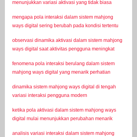
menunjukkan variasi aktivasi yang tidak biasa
mengapa pola interaksi dalam sistem mahjong
ways digital sering berubah pada kondisi tertentu
observasi dinamika aktivasi dalam sistem mahjong
ways digital saat aktivitas pengguna meningkat
fenomena pola interaksi berulang dalam sistem
mahjong ways digital yang menarik perhatian
dinamika sistem mahjong ways digital di tengah
variasi interaksi pengguna modern
ketika pola aktivasi dalam sistem mahjong ways
digital mulai menunjukkan perubahan menarik
analisis variasi interaksi dalam sistem mahjong