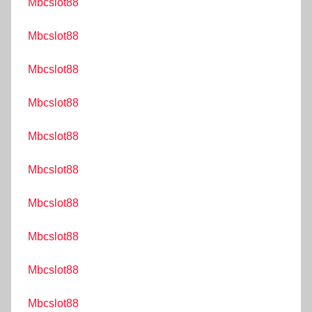
Mbcslot88
Mbcslot88
Mbcslot88
Mbcslot88
Mbcslot88
Mbcslot88
Mbcslot88
Mbcslot88
Mbcslot88
Mbcslot88