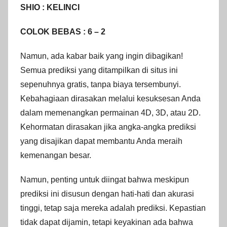
SHIO :
KELINCI
COLOK BEBAS :
6
– 2
Namun, ada kabar baik yang ingin dibagikan!
Semua prediksi yang ditampilkan di situs ini
sepenuhnya gratis, tanpa biaya tersembunyi.
Kebahagiaan dirasakan melalui kesuksesan Anda
dalam memenangkan permainan 4D, 3D, atau 2D.
Kehormatan dirasakan jika angka-angka prediksi
yang disajikan dapat membantu Anda meraih
kemenangan besar.
Namun, penting untuk diingat bahwa meskipun
prediksi ini disusun dengan hati-hati dan akurasi
tinggi, tetap saja mereka adalah prediksi. Kepastian
tidak dapat dijamin, tetapi keyakinan ada bahwa