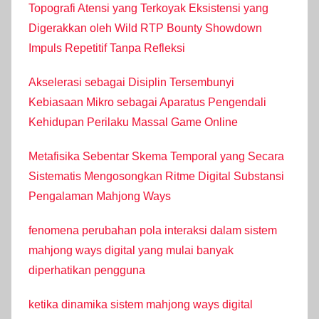
Topografi Atensi yang Terkoyak Eksistensi yang
Digerakkan oleh Wild RTP Bounty Showdown
Impuls Repetitif Tanpa Refleksi
Akselerasi sebagai Disiplin Tersembunyi
Kebiasaan Mikro sebagai Aparatus Pengendali
Kehidupan Perilaku Massal Game Online
Metafisika Sebentar Skema Temporal yang Secara
Sistematis Mengosongkan Ritme Digital Substansi
Pengalaman Mahjong Ways
fenomena perubahan pola interaksi dalam sistem
mahjong ways digital yang mulai banyak
diperhatikan pengguna
ketika dinamika sistem mahjong ways digital