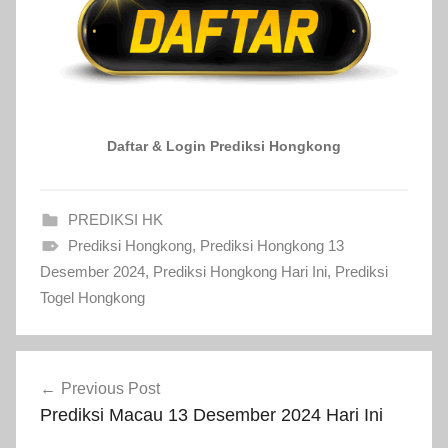
Daftar & Login Prediksi Hongkong
PREDIKSI HK
Prediksi Hongkong
,
Prediksi Hongkong 13
Desember 2024
,
Prediksi Hongkong Hari Ini
,
Prediksi
Togel Hongkong
Navigasi
Previous Post
pos
Prediksi Macau 13 Desember 2024 Hari Ini