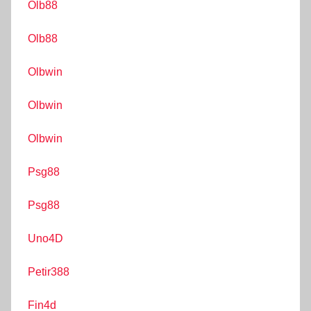
Olb88
Olb88
Olbwin
Olbwin
Olbwin
Psg88
Psg88
Uno4D
Petir388
Fin4d