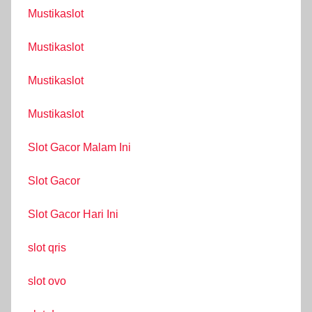
Mustikaslot
Mustikaslot
Mustikaslot
Mustikaslot
Slot Gacor Malam Ini
Slot Gacor
Slot Gacor Hari Ini
slot qris
slot ovo