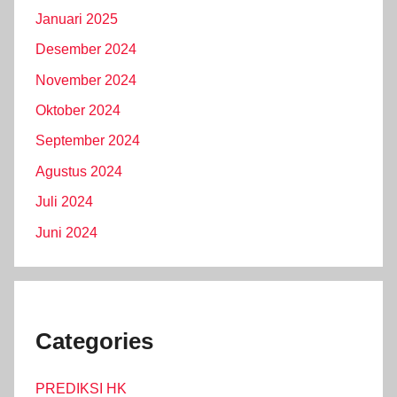
Januari 2025
Desember 2024
November 2024
Oktober 2024
September 2024
Agustus 2024
Juli 2024
Juni 2024
Categories
PREDIKSI HK