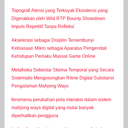
Topografi Atensi yang Terkoyak Eksistensi yang
Digerakkan oleh Wild RTP Bounty Showdown
Impuls Repetitif Tanpa Refleksi
Akselerasi sebagai Disiplin Tersembunyi
Kebiasaan Mikro sebagai Aparatus Pengendali
Kehidupan Perilaku Massal Game Online
Metafisika Sebentar Skema Temporal yang Secara
Sistematis Mengosongkan Ritme Digital Substansi
Pengalaman Mahjong Ways
fenomena perubahan pola interaksi dalam sistem
mahjong ways digital yang mulai banyak
diperhatikan pengguna