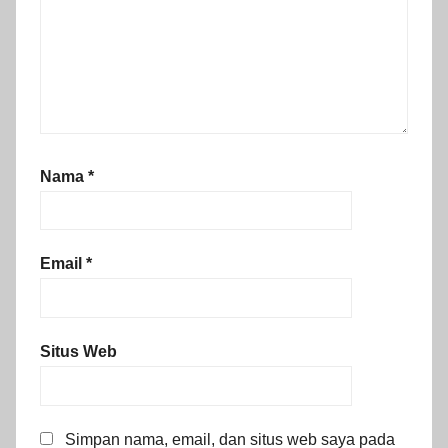
Nama
*
Email
*
Situs Web
Simpan nama, email, dan situs web saya pada