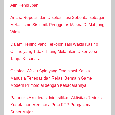
Alih Kehidupan
Antara Repetisi dan Disolusi Ilusi Sebentar sebagai
Mekanisme Sistemik Penggerus Makna Di Mahjong
Wins
Dalam Hening yang Terkolonisasi Waktu Kasino
Online yang Tidak Hilang Melainkan Dikonversi
Tanpa Kesadaran
Ontologi Waktu Spin yang Terdistorsi Ketika
Manusia Terlepas dari Relasi Bermain Game
Modern Primordial dengan Kesadarannya
Paradoks Akselerasi Intensifikasi Aktivitas Reduksi
Kedalaman Membaca Pola RTP Pengalaman
Super Major