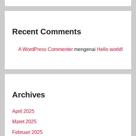
Recent Comments
A WordPress Commenter
mengenai
Hello world!
Archives
April 2025
Maret 2025
Februari 2025