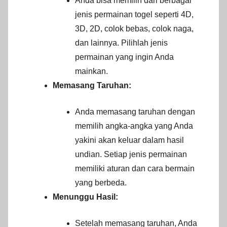
Anda bisa memilih dari berbagai
jenis permainan togel seperti 4D,
3D, 2D, colok bebas, colok naga,
dan lainnya. Pilihlah jenis
permainan yang ingin Anda
mainkan.
Memasang Taruhan:
Anda memasang taruhan dengan
memilih angka-angka yang Anda
yakini akan keluar dalam hasil
undian. Setiap jenis permainan
memiliki aturan dan cara bermain
yang berbeda.
Menunggu Hasil:
Setelah memasang taruhan, Anda