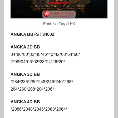
Prediksi Togel HK
ANGKA BBFS :
84602
ANGKA 2D BB
84*86*80*82*48*46*40*42*68*64*60*
2*08*04*06*02*28*24*26*20*
ANGKA 3D BB
*284*286*280*248*246*240*268*
264*260*208*204*206*
ANGKA 4D BB
*2086*2048*2046*2068*2064*