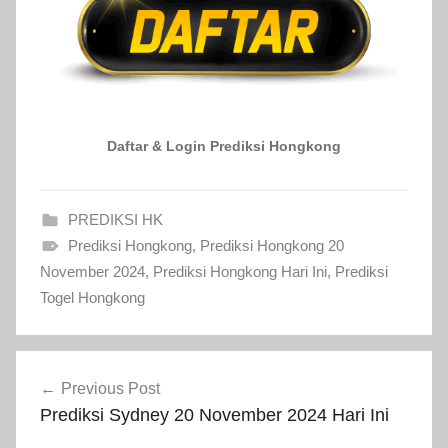
Daftar & Login Prediksi Hongkong
PREDIKSI HK
Prediksi Hongkong
,
Prediksi Hongkong 20
November 2024
,
Prediksi Hongkong Hari Ini
,
Prediksi
Togel Hongkong
Navigasi
Previous Post
pos
Prediksi Sydney 20 November 2024 Hari Ini