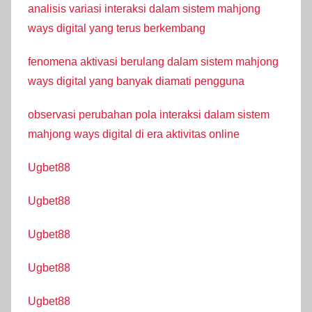
analisis variasi interaksi dalam sistem mahjong
ways digital yang terus berkembang
fenomena aktivasi berulang dalam sistem mahjong
ways digital yang banyak diamati pengguna
observasi perubahan pola interaksi dalam sistem
mahjong ways digital di era aktivitas online
Ugbet88
Ugbet88
Ugbet88
Ugbet88
Ugbet88