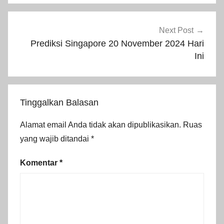
Next Post
Prediksi Singapore 20 November 2024 Hari
Ini
Tinggalkan Balasan
Alamat email Anda tidak akan dipublikasikan.
Ruas
yang wajib ditandai
*
Komentar
*