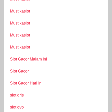
Mustikaslot
Mustikaslot
Mustikaslot
Mustikaslot
Slot Gacor Malam Ini
Slot Gacor
Slot Gacor Hari Ini
slot qris
slot ovo