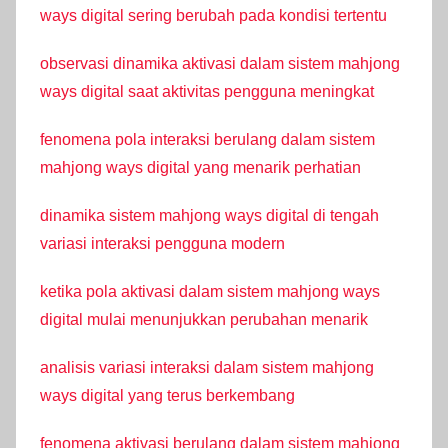
ways digital sering berubah pada kondisi tertentu
observasi dinamika aktivasi dalam sistem mahjong
ways digital saat aktivitas pengguna meningkat
fenomena pola interaksi berulang dalam sistem
mahjong ways digital yang menarik perhatian
dinamika sistem mahjong ways digital di tengah
variasi interaksi pengguna modern
ketika pola aktivasi dalam sistem mahjong ways
digital mulai menunjukkan perubahan menarik
analisis variasi interaksi dalam sistem mahjong
ways digital yang terus berkembang
fenomena aktivasi berulang dalam sistem mahjong