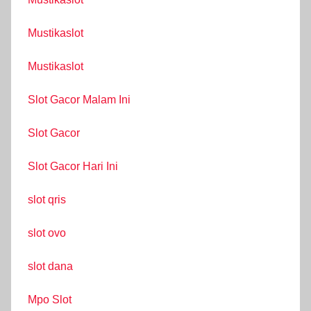
Mustikaslot
Mustikaslot
Slot Gacor Malam Ini
Slot Gacor
Slot Gacor Hari Ini
slot qris
slot ovo
slot dana
Mpo Slot