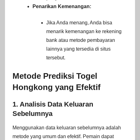
Penarikan Kemenangan:
Jika Anda menang, Anda bisa
menarik kemenangan ke rekening
bank atau metode pembayaran
lainnya yang tersedia di situs
tersebut.
Metode Prediksi Togel
Hongkong yang Efektif
1. Analisis Data Keluaran
Sebelumnya
Menggunakan data keluaran sebelumnya adalah
metode yang umum dan efektif. Pemain dapat