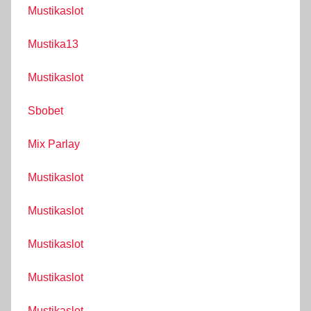
Mustikaslot
Mustika13
Mustikaslot
Sbobet
Mix Parlay
Mustikaslot
Mustikaslot
Mustikaslot
Mustikaslot
Mustikaslot