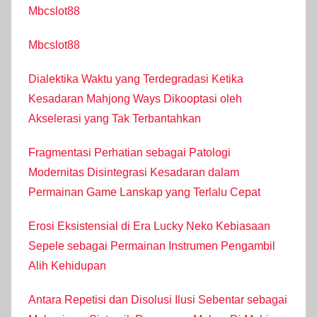
Mbcslot88
Mbcslot88
Dialektika Waktu yang Terdegradasi Ketika
Kesadaran Mahjong Ways Dikooptasi oleh
Akselerasi yang Tak Terbantahkan
Fragmentasi Perhatian sebagai Patologi
Modernitas Disintegrasi Kesadaran dalam
Permainan Game Lanskap yang Terlalu Cepat
Erosi Eksistensial di Era Lucky Neko Kebiasaan
Sepele sebagai Permainan Instrumen Pengambil
Alih Kehidupan
Antara Repetisi dan Disolusi Ilusi Sebentar sebagai