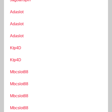
Adaslot
Adaslot
Adaslot
Ktp4D
Ktp4D
Mbcslot88
Mbcslot88
Mbcslot88
Mbcslot88