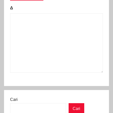
Δ
Cari
Cari