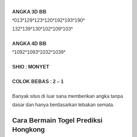
ANGKA 3D BB
*013*129*123*120*192*193*190*
132*139*130*102*109*103*
ANGKA 4D BB
*1092*1093*1032*1039*
SHIO : MONYET
COLOK BEBAS :
2 – 1
Banyak situs di luar sana memberikan angka tanpa
dasar dan hanya berdasarkan tebakan semata.
Cara Bermain Togel Prediksi
Hongkong