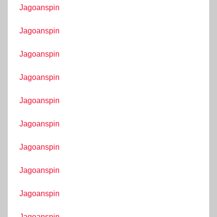
Jagoanspin
Jagoanspin
Jagoanspin
Jagoanspin
Jagoanspin
Jagoanspin
Jagoanspin
Jagoanspin
Jagoanspin
Jagoanspin