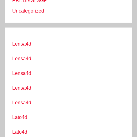
PREDIKSI SGP
Uncategorized
Lensa4d
Lensa4d
Lensa4d
Lensa4d
Lensa4d
Lato4d
Lato4d