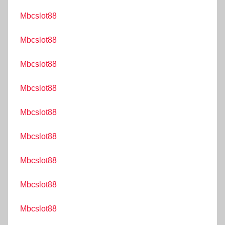
Mbcslot88
Mbcslot88
Mbcslot88
Mbcslot88
Mbcslot88
Mbcslot88
Mbcslot88
Mbcslot88
Mbcslot88