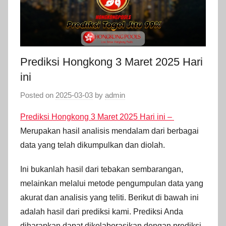
terakurat
|
98,7%
jitu!!
Prediksi
Prediksi Hongkong 3 Maret 2025 Hari
Hk
ini
Terupdate
Posted on
2025-03-03
by
admin
|
Prediksi Hongkong 3 Maret 2025 Hari ini –
Merupakan hasil analisis mendalam dari berbagai
Prediksi
data yang telah dikumpulkan dan diolah.
Togel
Ini bukanlah hasil dari tebakan sembarangan,
melainkan melalui metode pengumpulan data yang
Hk
akurat dan analisis yang teliti. Berikut di bawah ini
adalah hasil dari prediksi kami. Prediksi Anda
|
diharapkan dapat dikolaborasikan dengan prediksi