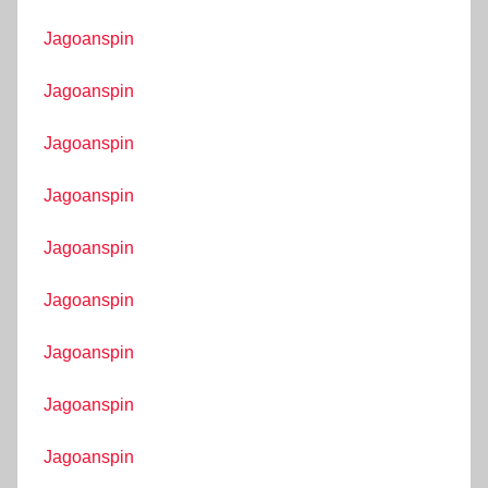
Jagoanspin
Jagoanspin
Jagoanspin
Jagoanspin
Jagoanspin
Jagoanspin
Jagoanspin
Jagoanspin
Jagoanspin