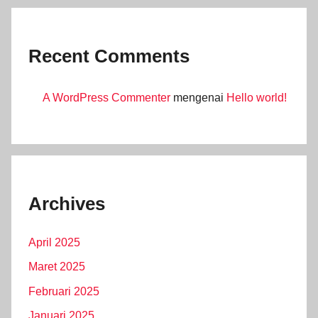
Recent Comments
A WordPress Commenter
mengenai
Hello world!
Archives
April 2025
Maret 2025
Februari 2025
Januari 2025