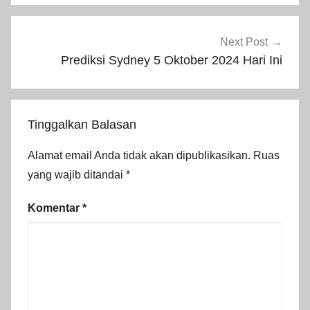
Next Post
Prediksi Sydney 5 Oktober 2024 Hari Ini
Tinggalkan Balasan
Alamat email Anda tidak akan dipublikasikan.
Ruas
yang wajib ditandai
*
Komentar
*