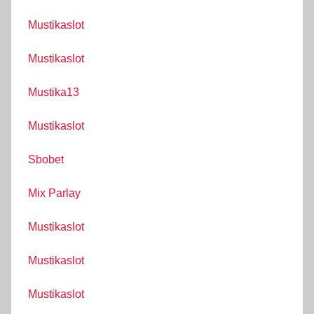
Mustikaslot
Mustikaslot
Mustika13
Mustikaslot
Sbobet
Mix Parlay
Mustikaslot
Mustikaslot
Mustikaslot