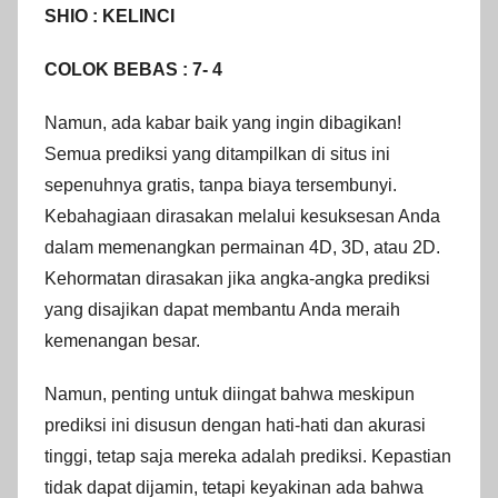
SHIO :
KELINCI
COLOK BEBAS :
7- 4
Namun, ada kabar baik yang ingin dibagikan!
Semua prediksi yang ditampilkan di situs ini
sepenuhnya gratis, tanpa biaya tersembunyi.
Kebahagiaan dirasakan melalui kesuksesan Anda
dalam memenangkan permainan 4D, 3D, atau 2D.
Kehormatan dirasakan jika angka-angka prediksi
yang disajikan dapat membantu Anda meraih
kemenangan besar.
Namun, penting untuk diingat bahwa meskipun
prediksi ini disusun dengan hati-hati dan akurasi
tinggi, tetap saja mereka adalah prediksi. Kepastian
tidak dapat dijamin, tetapi keyakinan ada bahwa