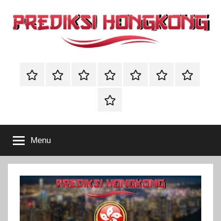
Skip
to
content
PREDIKSI
PREDIKSI
HONGKONG
PREDIKSI
PREDIKSI
PREDIKSI
PREDIKSI
🔴
🔴
🔴
merupakan
HONGKONG
HK
SDY
SGP
MACAU
Live
Live
Live
website
BBFS
Draw
Draw
Draw
prediksi
–
Togel
HK
SDY
SGP
angka
Online
togel
Prediksi
Menu
yang
akan
Hk
keluar
hari
Hari
ini,
terupdate
Ini
dan