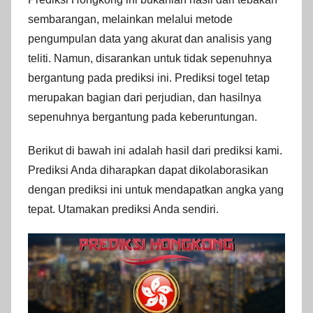
sembarangan, melainkan melalui metode
Prediksi
pengumpulan data yang akurat dan analisis yang
Hk
teliti. Namun, disarankan untuk tidak sepenuhnya
bergantung pada prediksi ini. Prediksi togel tetap
Terakurat
merupakan bagian dari perjudian, dan hasilnya
sepenuhnya bergantung pada keberuntungan.
|
Berikut di bawah ini adalah hasil dari prediksi kami.
Prediksi
Prediksi Anda diharapkan dapat dikolaborasikan
dengan prediksi ini untuk mendapatkan angka yang
Hk
tepat. Utamakan prediksi Anda sendiri.
Terjitu