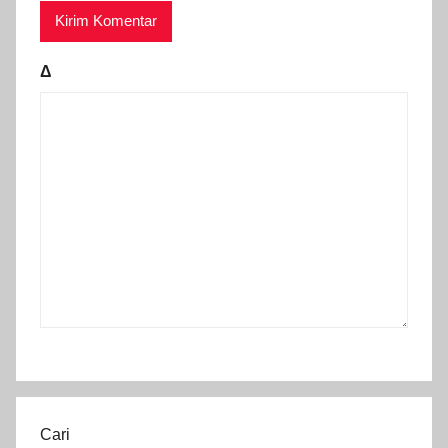
Δ
Cari