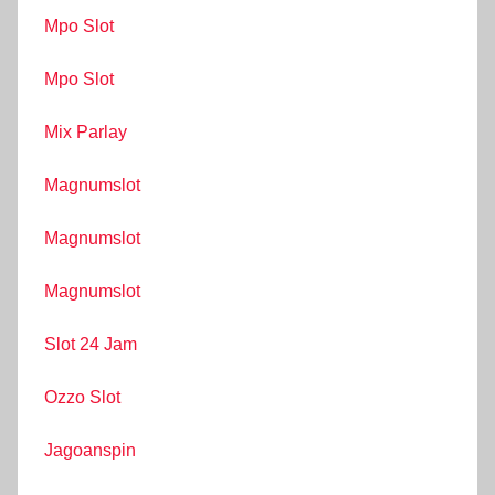
Mpo Slot
Mpo Slot
Mix Parlay
Magnumslot
Magnumslot
Magnumslot
Slot 24 Jam
Ozzo Slot
Jagoanspin