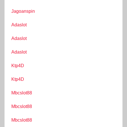
Jagoanspin
Adaslot
Adaslot
Adaslot
Ktp4D
Ktp4D
Mbcslot88
Mbcslot88
Mbcslot88