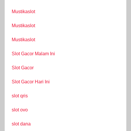
Mustikaslot
Mustikaslot
Mustikaslot
Slot Gacor Malam Ini
Slot Gacor
Slot Gacor Hari Ini
slot qris
slot ovo
slot dana