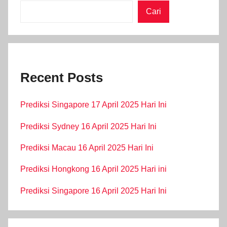
Cari
Recent Posts
Prediksi Singapore 17 April 2025 Hari Ini
Prediksi Sydney 16 April 2025 Hari Ini
Prediksi Macau 16 April 2025 Hari Ini
Prediksi Hongkong 16 April 2025 Hari ini
Prediksi Singapore 16 April 2025 Hari Ini