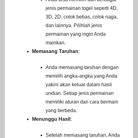
jenis permainan togel seperti 4D,
3D, 2D, colok bebas, colok naga,
dan lainnya. Pilihlah jenis
permainan yang ingin Anda
mainkan.
Memasang Taruhan:
Anda memasang taruhan dengan
memilih angka-angka yang Anda
yakini akan keluar dalam hasil
undian. Setiap jenis permainan
memiliki aturan dan cara bermain
yang berbeda.
Menunggu Hasil:
Setelah memasang taruhan, Anda