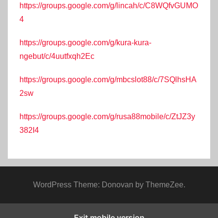
https://groups.google.com/g/lincah/c/C8WQfvGUMO
4
https://groups.google.com/g/kura-kura-
ngebut/c/4uutfxqh2Ec
https://groups.google.com/g/mbcslot88/c/7SQlhsHA
2sw
https://groups.google.com/g/rusa88mobile/c/ZtJZ3y
382I4
WordPress Theme: Donovan by ThemeZee.
Exit mobile version