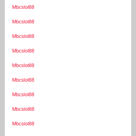
Mbcslot88
Mbcslot88
Mbcslot88
Mbcslot88
Mbcslot88
Mbcslot88
Mbcslot88
Mbcslot88
Mbcslot88