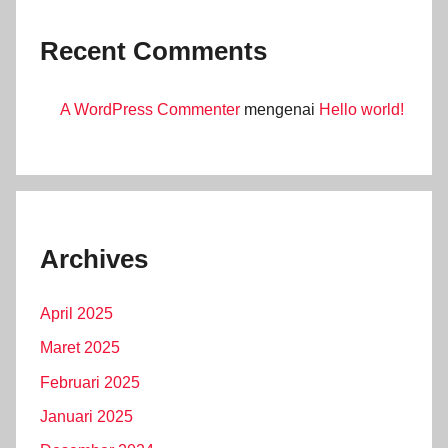
Recent Comments
A WordPress Commenter
mengenai
Hello world!
Archives
April 2025
Maret 2025
Februari 2025
Januari 2025