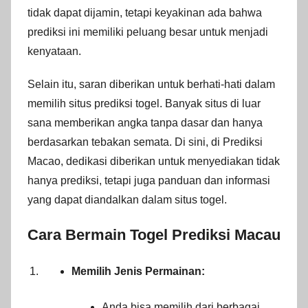
tidak dapat dijamin, tetapi keyakinan ada bahwa
prediksi ini memiliki peluang besar untuk menjadi
kenyataan.
Selain itu, saran diberikan untuk berhati-hati dalam
memilih situs prediksi togel. Banyak situs di luar
sana memberikan angka tanpa dasar dan hanya
berdasarkan tebakan semata. Di sini, di Prediksi
Macao, dedikasi diberikan untuk menyediakan tidak
hanya prediksi, tetapi juga panduan dan informasi
yang dapat diandalkan dalam situs togel.
Cara Bermain Togel
Prediksi Macau
Memilih Jenis Permainan:
Anda bisa memilih dari berbagai