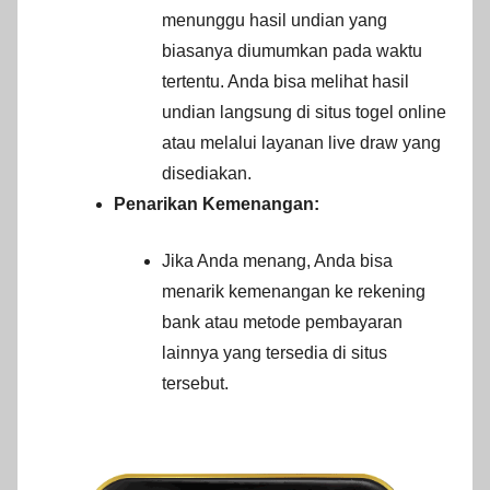
menunggu hasil undian yang
biasanya diumumkan pada waktu
tertentu. Anda bisa melihat hasil
undian langsung di situs togel online
atau melalui layanan live draw yang
disediakan.
Penarikan Kemenangan:
Jika Anda menang, Anda bisa
menarik kemenangan ke rekening
bank atau metode pembayaran
lainnya yang tersedia di situs
tersebut.