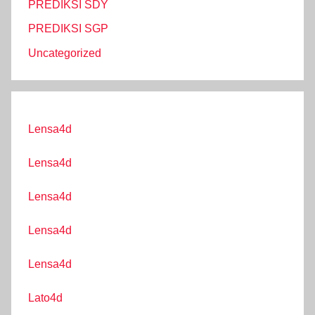
PREDIKSI SDY
PREDIKSI SGP
Uncategorized
Lensa4d
Lensa4d
Lensa4d
Lensa4d
Lensa4d
Lato4d