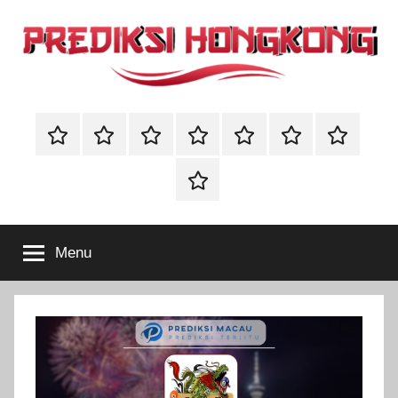
Skip
to
content
PREDIKSI
PREDIKSI
HONGKONG
PREDIKSI
PREDIKSI
PREDIKSI
PREDIKSI
🔴
🔴
🔴
merupakan
HONGKONG
HK
SDY
SGP
MACAU
Live
Live
Live
website
BBFS
Draw
Draw
Draw
prediksi
–
Togel
HK
SDY
SGP
angka
Online
togel
Prediksi
Menu
yang
akan
Hk
keluar
hari
Hari
ini,
terupdate
Ini
dan