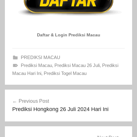
Daftar & Login Prediksi Macau
PREDIKSI MACAU
Prediksi Macau
,
Prediksi Macau 26 Juli
,
Prediksi
Macau Hari Ini
,
Prediksi Togel Macau
Navigasi
Previous Post
pos
Prediksi Hongkong 26 Juli 2024 Hari Ini