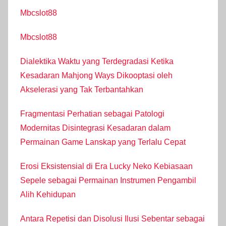
Mbcslot88
Mbcslot88
Dialektika Waktu yang Terdegradasi Ketika
Kesadaran Mahjong Ways Dikooptasi oleh
Akselerasi yang Tak Terbantahkan
Fragmentasi Perhatian sebagai Patologi
Modernitas Disintegrasi Kesadaran dalam
Permainan Game Lanskap yang Terlalu Cepat
Erosi Eksistensial di Era Lucky Neko Kebiasaan
Sepele sebagai Permainan Instrumen Pengambil
Alih Kehidupan
Antara Repetisi dan Disolusi Ilusi Sebentar sebagai