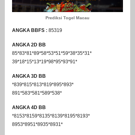
Prediksi Togel Macau
ANGKA BBFS :
85319
ANGKA 2D BB
85*83*81*89*58*53*51*59*38*35*31*
39*18*15*13*19*98*95*93*91*
ANGKA 3D BB
*839*815*813*819*895*893*
891*583*581*589*538*
ANGKA 4D BB
*8153*8159*8135*8139*8195*8193*
8953*8951*8935*8931*