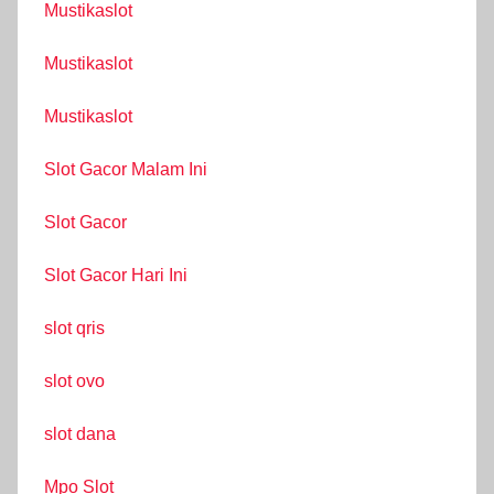
Mustikaslot
Mustikaslot
Mustikaslot
Slot Gacor Malam Ini
Slot Gacor
Slot Gacor Hari Ini
slot qris
slot ovo
slot dana
Mpo Slot