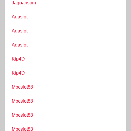
Jagoanspin
Adaslot
Adaslot
Adaslot
Ktp4D
Ktp4D
Mbcslot88
Mbcslot88
Mbcslot88
Mbcslot88