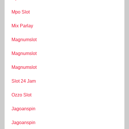
Mpo Slot
Mix Parlay
Magnumslot
Magnumslot
Magnumslot
Slot 24 Jam
Ozzo Slot
Jagoanspin
Jagoanspin