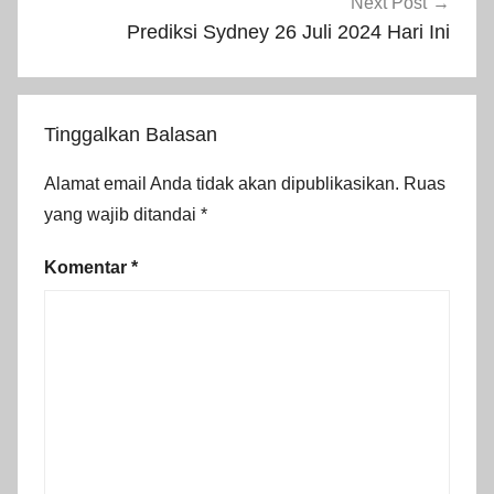
Next Post
Prediksi Sydney 26 Juli 2024 Hari Ini
Tinggalkan Balasan
Alamat email Anda tidak akan dipublikasikan.
Ruas
yang wajib ditandai
*
Komentar
*