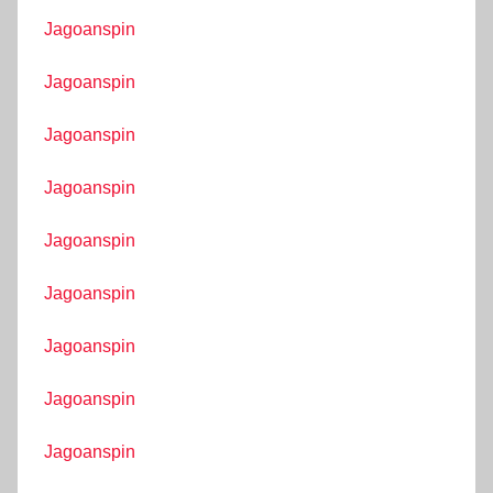
Jagoanspin
Jagoanspin
Jagoanspin
Jagoanspin
Jagoanspin
Jagoanspin
Jagoanspin
Jagoanspin
Jagoanspin