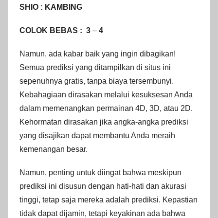
SHIO :
KAMBING
COLOK BEBAS :
3
–
4
Namun, ada kabar baik yang ingin dibagikan!
Semua prediksi yang ditampilkan di situs ini
sepenuhnya gratis, tanpa biaya tersembunyi.
Kebahagiaan dirasakan melalui kesuksesan Anda
dalam memenangkan permainan 4D, 3D, atau 2D.
Kehormatan dirasakan jika angka-angka prediksi
yang disajikan dapat membantu Anda meraih
kemenangan besar.
Namun, penting untuk diingat bahwa meskipun
prediksi ini disusun dengan hati-hati dan akurasi
tinggi, tetap saja mereka adalah prediksi. Kepastian
tidak dapat dijamin, tetapi keyakinan ada bahwa