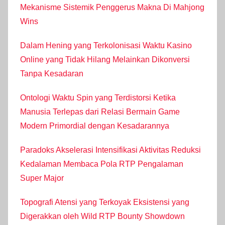
Mekanisme Sistemik Penggerus Makna Di Mahjong
Wins
Dalam Hening yang Terkolonisasi Waktu Kasino
Online yang Tidak Hilang Melainkan Dikonversi
Tanpa Kesadaran
Ontologi Waktu Spin yang Terdistorsi Ketika
Manusia Terlepas dari Relasi Bermain Game
Modern Primordial dengan Kesadarannya
Paradoks Akselerasi Intensifikasi Aktivitas Reduksi
Kedalaman Membaca Pola RTP Pengalaman
Super Major
Topografi Atensi yang Terkoyak Eksistensi yang
Digerakkan oleh Wild RTP Bounty Showdown