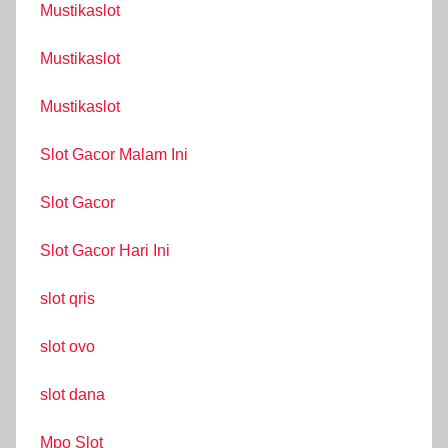
Mustikaslot
Mustikaslot
Mustikaslot
Slot Gacor Malam Ini
Slot Gacor
Slot Gacor Hari Ini
slot qris
slot ovo
slot dana
Mpo Slot