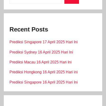
Recent Posts
Prediksi Singapore 17 April 2025 Hari Ini
Prediksi Sydney 16 April 2025 Hari Ini
Prediksi Macau 16 April 2025 Hari Ini
Prediksi Hongkong 16 April 2025 Hari ini
Prediksi Singapore 16 April 2025 Hari Ini