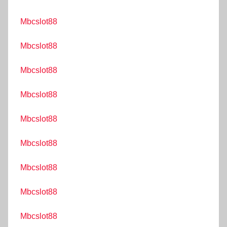
Mbcslot88
Mbcslot88
Mbcslot88
Mbcslot88
Mbcslot88
Mbcslot88
Mbcslot88
Mbcslot88
Mbcslot88