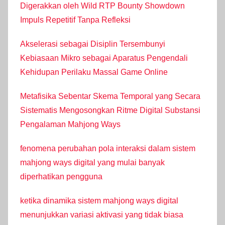
Digerakkan oleh Wild RTP Bounty Showdown
Impuls Repetitif Tanpa Refleksi
Akselerasi sebagai Disiplin Tersembunyi
Kebiasaan Mikro sebagai Aparatus Pengendali
Kehidupan Perilaku Massal Game Online
Metafisika Sebentar Skema Temporal yang Secara
Sistematis Mengosongkan Ritme Digital Substansi
Pengalaman Mahjong Ways
fenomena perubahan pola interaksi dalam sistem
mahjong ways digital yang mulai banyak
diperhatikan pengguna
ketika dinamika sistem mahjong ways digital
menunjukkan variasi aktivasi yang tidak biasa