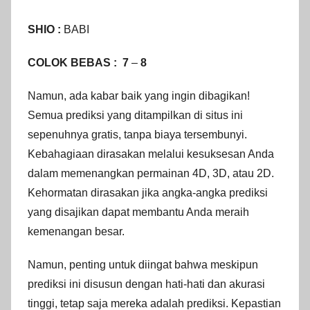
SHIO :
BABI
COLOK BEBAS : 7
–
8
Namun, ada kabar baik yang ingin dibagikan!
Semua prediksi yang ditampilkan di situs ini
sepenuhnya gratis, tanpa biaya tersembunyi.
Kebahagiaan dirasakan melalui kesuksesan Anda
dalam memenangkan permainan 4D, 3D, atau 2D.
Kehormatan dirasakan jika angka-angka prediksi
yang disajikan dapat membantu Anda meraih
kemenangan besar.
Namun, penting untuk diingat bahwa meskipun
prediksi ini disusun dengan hati-hati dan akurasi
tinggi, tetap saja mereka adalah prediksi. Kepastian