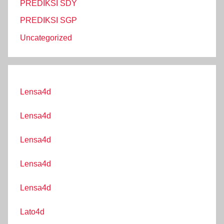
PREDIKSI SDY
PREDIKSI SGP
Uncategorized
Lensa4d
Lensa4d
Lensa4d
Lensa4d
Lensa4d
Lato4d