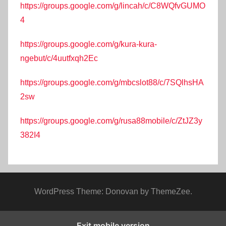
https://groups.google.com/g/lincah/c/C8WQfvGUMO
4
https://groups.google.com/g/kura-kura-
ngebut/c/4uutfxqh2Ec
https://groups.google.com/g/mbcslot88/c/7SQlhsHA
2sw
https://groups.google.com/g/rusa88mobile/c/ZtJZ3y
382I4
WordPress Theme: Donovan by ThemeZee.
Exit mobile version