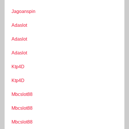
Jagoanspin
Adaslot
Adaslot
Adaslot
Ktp4D
Ktp4D
Mbcslot88
Mbcslot88
Mbcslot88