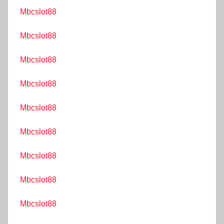
Mbcslot88
Mbcslot88
Mbcslot88
Mbcslot88
Mbcslot88
Mbcslot88
Mbcslot88
Mbcslot88
Mbcslot88