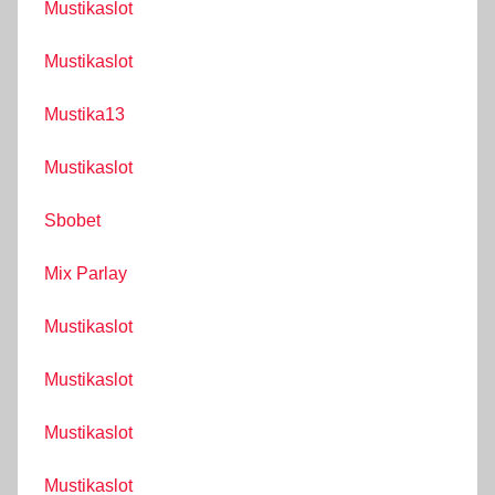
Mustikaslot
Mustikaslot
Mustika13
Mustikaslot
Sbobet
Mix Parlay
Mustikaslot
Mustikaslot
Mustikaslot
Mustikaslot