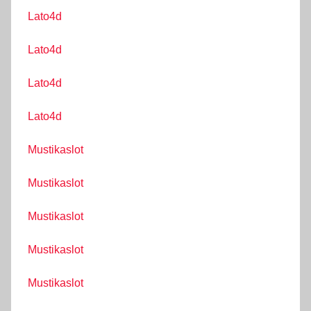
Lato4d
Lato4d
Lato4d
Lato4d
Mustikaslot
Mustikaslot
Mustikaslot
Mustikaslot
Mustikaslot