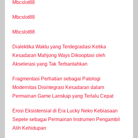
Mbcslot88
Mbcslot88
Mbcslot88
Dialektika Waktu yang Terdegradasi Ketika
Kesadaran Mahjong Ways Dikooptasi oleh
Akselerasi yang Tak Terbantahkan
Fragmentasi Perhatian sebagai Patologi
Modernitas Disintegrasi Kesadaran dalam
Permainan Game Lanskap yang Terlalu Cepat
Erosi Eksistensial di Era Lucky Neko Kebiasaan
Sepele sebagai Permainan Instrumen Pengambil
Alih Kehidupan