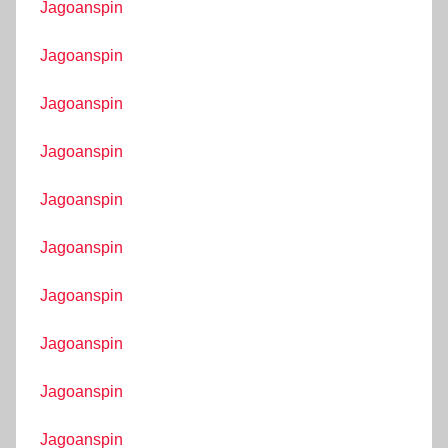
Jagoanspin
Jagoanspin
Jagoanspin
Jagoanspin
Jagoanspin
Jagoanspin
Jagoanspin
Jagoanspin
Jagoanspin
Jagoanspin