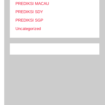
PREDIKSI MACAU
PREDIKSI SDY
PREDIKSI SGP
Uncategorized