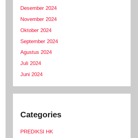
Desember 2024
November 2024
Oktober 2024
September 2024
Agustus 2024
Juli 2024
Juni 2024
Categories
PREDIKSI HK