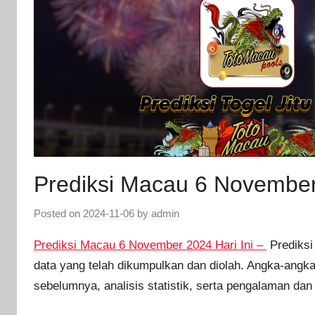
Hari
ini,
terupdate
Ini
dan
terakurat
98,7%
|
jitu!!
Prediksi
Hk
Prediksi Macau 6 November 
Terupdate
Posted on
2024-11-06
by
admin
|
Prediksi Macau 6 November 2024 Hari Ini –
Prediksi
data yang telah dikumpulkan dan diolah. Angka-angka 
Prediksi
sebelumnya, analisis statistik, serta pengalaman dan