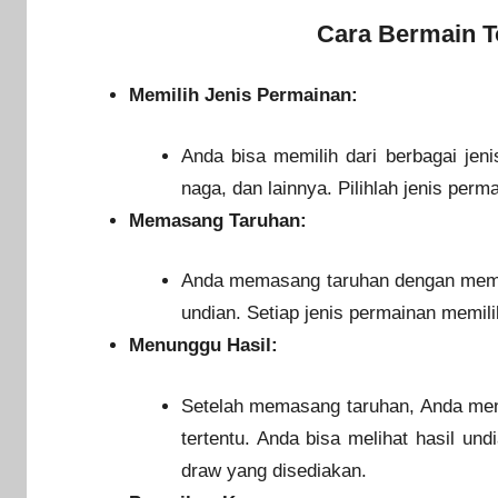
Cara Bermain 
Memilih Jenis Permainan:
Anda bisa memilih dari berbagai jeni
naga, dan lainnya. Pilihlah jenis per
Memasang Taruhan:
Anda memasang taruhan dengan memil
undian. Setiap jenis permainan memil
Menunggu Hasil:
Setelah memasang taruhan, Anda men
tertentu. Anda bisa melihat hasil undi
draw yang disediakan.