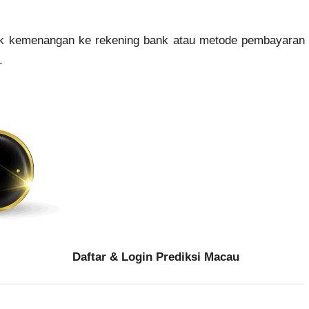
ik kemenangan ke rekening bank atau metode pembayaran
.
Daftar & Login Prediksi Macau