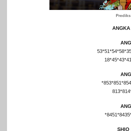
Hk
Prediks
Terjitu
ANGKA 
ANG
53*51*54*58*3
18*45*43*4
ANG
*853*851*85
813*814
ANG
*8451*8435
SHIO 