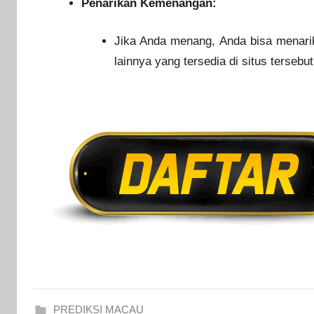
Penarikan Kemenangan:
Jika Anda menang, Anda bisa menar
lainnya yang tersedia di situs tersebut
PREDIKSI MACAU