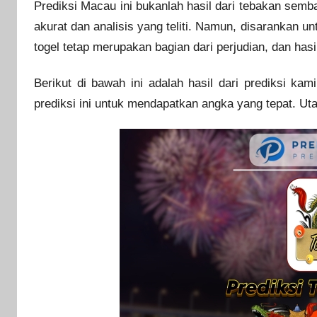
Prediksi Macau ini bukanlah hasil dari tebakan sem
Togel
akurat dan analisis yang teliti. Namun, disarankan un
Hk
togel tetap merupakan bagian dari perjudian, dan ha
Berikut di bawah ini adalah hasil dari prediksi ka
|
prediksi ini untuk mendapatkan angka yang tepat. Ut
Prediksi
Hk
Terakurat
|
Prediksi