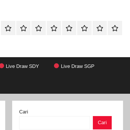
PREDIKSI
PREDIKSI
PREDIKSI
PREDIKSI
BBFS
HK
SDY
SGP
MACAU
Live
Live
Live
Togel
Draw
Draw
Draw
Online
HK
SDY
SGP
Live Draw SDY
Live Draw SGP
Cari
Cari