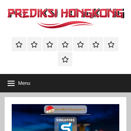
Skip
to
content
PREDIKSI
PREDIKSI
HONGKONG
PREDIKSI
PREDIKSI
PREDIKSI
PREDIKSI
🔴
🔴
🔴
merupakan
HONGKONG
HK
SDY
SGP
MACAU
Live
Live
Live
website
BBFS
Draw
Draw
Draw
prediksi
–
Togel
HK
SDY
SGP
angka
Online
togel
Prediksi
Menu
yang
akan
Hk
keluar
hari
Hari
ini,
terupdate
Ini
dan