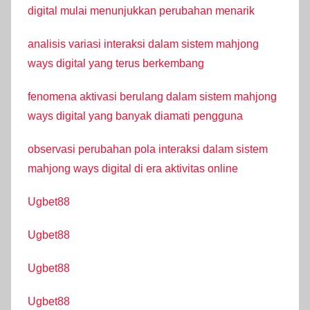
digital mulai menunjukkan perubahan menarik
analisis variasi interaksi dalam sistem mahjong
ways digital yang terus berkembang
fenomena aktivasi berulang dalam sistem mahjong
ways digital yang banyak diamati pengguna
observasi perubahan pola interaksi dalam sistem
mahjong ways digital di era aktivitas online
Ugbet88
Ugbet88
Ugbet88
Ugbet88