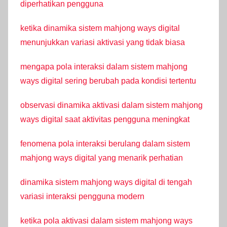
diperhatikan pengguna
ketika dinamika sistem mahjong ways digital
menunjukkan variasi aktivasi yang tidak biasa
mengapa pola interaksi dalam sistem mahjong
ways digital sering berubah pada kondisi tertentu
observasi dinamika aktivasi dalam sistem mahjong
ways digital saat aktivitas pengguna meningkat
fenomena pola interaksi berulang dalam sistem
mahjong ways digital yang menarik perhatian
dinamika sistem mahjong ways digital di tengah
variasi interaksi pengguna modern
ketika pola aktivasi dalam sistem mahjong ways