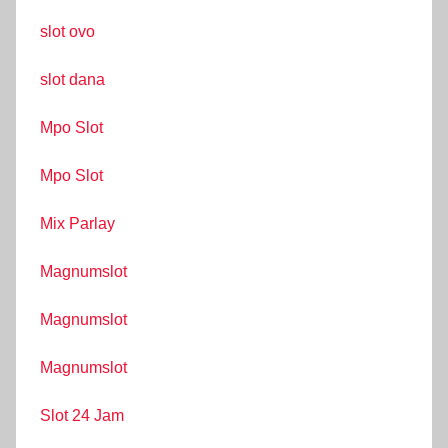
slot ovo
slot dana
Mpo Slot
Mpo Slot
Mix Parlay
Magnumslot
Magnumslot
Magnumslot
Slot 24 Jam