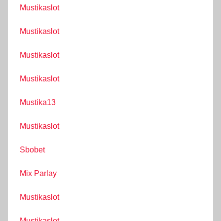
Mustikaslot
Mustikaslot
Mustikaslot
Mustikaslot
Mustika13
Mustikaslot
Sbobet
Mix Parlay
Mustikaslot
Mustikaslot