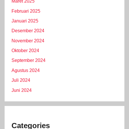
Maret 2025
Februari 2025
Januari 2025
Desember 2024
November 2024
Oktober 2024
September 2024
Agustus 2024
Juli 2024
Juni 2024
Categories