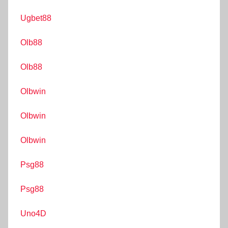
Ugbet88
Olb88
Olb88
Olbwin
Olbwin
Olbwin
Psg88
Psg88
Uno4D