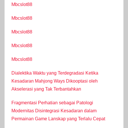
Mbcslot88
Mbcslot88
Mbcslot88
Mbcslot88
Mbcslot88
Dialektika Waktu yang Terdegradasi Ketika
Kesadaran Mahjong Ways Dikooptasi oleh
Akselerasi yang Tak Terbantahkan
Fragmentasi Perhatian sebagai Patologi
Modernitas Disintegrasi Kesadaran dalam
Permainan Game Lanskap yang Terlalu Cepat