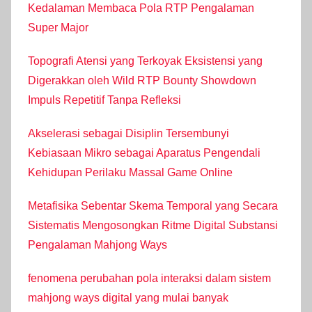
Kedalaman Membaca Pola RTP Pengalaman
Super Major
Topografi Atensi yang Terkoyak Eksistensi yang
Digerakkan oleh Wild RTP Bounty Showdown
Impuls Repetitif Tanpa Refleksi
Akselerasi sebagai Disiplin Tersembunyi
Kebiasaan Mikro sebagai Aparatus Pengendali
Kehidupan Perilaku Massal Game Online
Metafisika Sebentar Skema Temporal yang Secara
Sistematis Mengosongkan Ritme Digital Substansi
Pengalaman Mahjong Ways
fenomena perubahan pola interaksi dalam sistem
mahjong ways digital yang mulai banyak