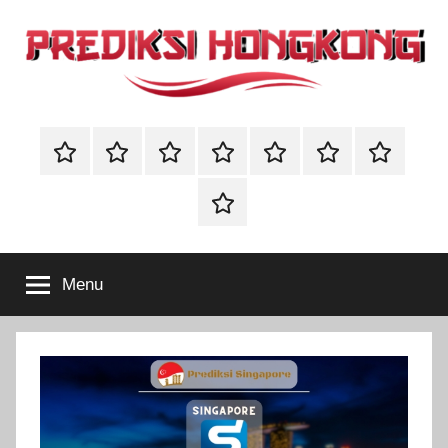
Skip
to
content
PREDIKSI
PREDIKSI
HONGKONG
PREDIKSI
PREDIKSI
PREDIKSI
PREDIKSI
🔴
🔴
🔴
merupakan
HONGKONG
HK
SDY
SGP
MACAU
Live
Live
Live
website
BBFS
Draw
Draw
Draw
prediksi
–
Togel
HK
SDY
SGP
angka
Online
togel
Prediksi
Menu
yang
akan
Hk
keluar
hari
Hari
ini,
terupdate
Ini
dan