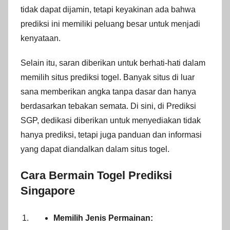
tidak dapat dijamin, tetapi keyakinan ada bahwa
prediksi ini memiliki peluang besar untuk menjadi
kenyataan.
Selain itu, saran diberikan untuk berhati-hati dalam
memilih situs prediksi togel. Banyak situs di luar
sana memberikan angka tanpa dasar dan hanya
berdasarkan tebakan semata. Di sini, di Prediksi
SGP, dedikasi diberikan untuk menyediakan tidak
hanya prediksi, tetapi juga panduan dan informasi
yang dapat diandalkan dalam situs togel.
Cara Bermain Togel
Prediksi
Singapore
Memilih Jenis Permainan: