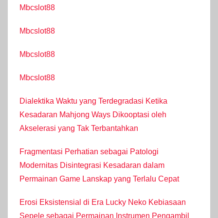
Mbcslot88
Mbcslot88
Mbcslot88
Mbcslot88
Dialektika Waktu yang Terdegradasi Ketika
Kesadaran Mahjong Ways Dikooptasi oleh
Akselerasi yang Tak Terbantahkan
Fragmentasi Perhatian sebagai Patologi
Modernitas Disintegrasi Kesadaran dalam
Permainan Game Lanskap yang Terlalu Cepat
Erosi Eksistensial di Era Lucky Neko Kebiasaan
Sepele sebagai Permainan Instrumen Pengambil