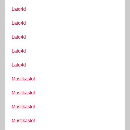
Lato4d
Lato4d
Lato4d
Lato4d
Lato4d
Mustikaslot
Mustikaslot
Mustikaslot
Mustikaslot