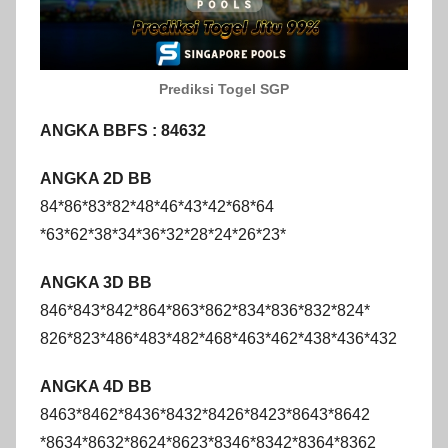
Prediksi Togel SGP
ANGKA BBFS : 84632
ANGKA 2D BB
84*86*83*82*48*46*43*42*68*64
*63*62*38*34*36*32*28*24*26*23*
ANGKA 3D BB
846*843*842*864*863*862*834*836*832*824*
826*823*486*483*482*468*463*462*438*436*432
ANGKA 4D BB
8463*8462*8436*8432*8426*8423*8643*8642
*8634*8632*8624*8623*8346*8342*8364*8362