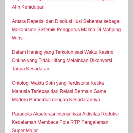
Alih Kehidupan
Antara Repetisi dan Disolusi Ilusi Sebentar sebagai
Mekanisme Sistemik Penggerus Makna Di Mahjong
Wins
Dalam Hening yang Terkolonisasi Waktu Kasino
Online yang Tidak Hilang Melainkan Dikonversi
Tanpa Kesadaran
Ontologi Waktu Spin yang Terdistorsi Ketika
Manusia Terlepas dari Relasi Bermain Game
Modern Primordial dengan Kesadarannya
Paradoks Akselerasi Intensifikasi Aktivitas Reduksi
Kedalaman Membaca Pola RTP Pengalaman
Super Major