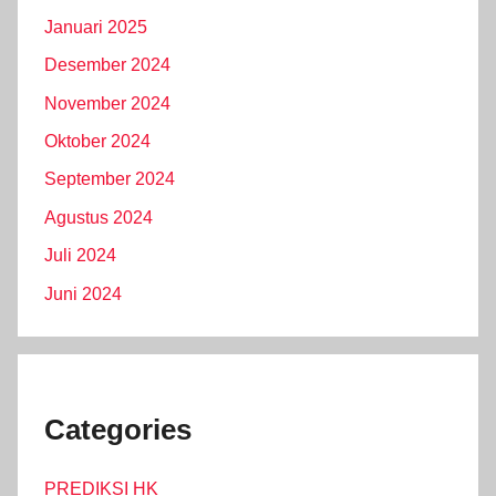
Januari 2025
Desember 2024
November 2024
Oktober 2024
September 2024
Agustus 2024
Juli 2024
Juni 2024
Categories
PREDIKSI HK