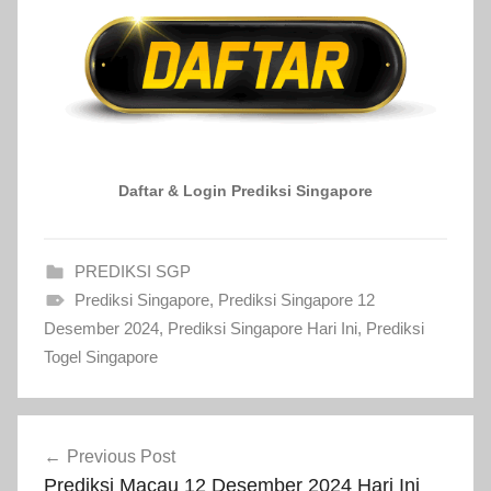
Daftar & Login Prediksi Singapore
PREDIKSI SGP
Prediksi Singapore
,
Prediksi Singapore 12
Desember 2024
,
Prediksi Singapore Hari Ini
,
Prediksi
Togel Singapore
Navigasi
Previous Post
pos
Prediksi Macau 12 Desember 2024 Hari Ini