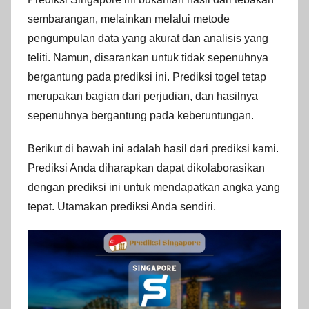
sembarangan, melainkan melalui metode
Prediksi
pengumpulan data yang akurat dan analisis yang
Hk
teliti. Namun, disarankan untuk tidak sepenuhnya
bergantung pada prediksi ini. Prediksi togel tetap
Terakurat
merupakan bagian dari perjudian, dan hasilnya
sepenuhnya bergantung pada keberuntungan.
|
Berikut di bawah ini adalah hasil dari prediksi kami.
Prediksi
Prediksi Anda diharapkan dapat dikolaborasikan
dengan prediksi ini untuk mendapatkan angka yang
Hk
tepat. Utamakan prediksi Anda sendiri.
Terjitu