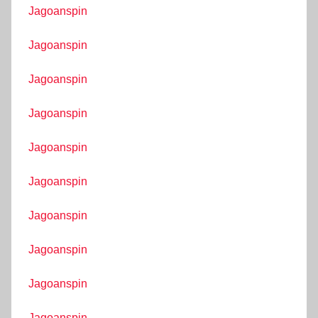
Jagoanspin
Jagoanspin
Jagoanspin
Jagoanspin
Jagoanspin
Jagoanspin
Jagoanspin
Jagoanspin
Jagoanspin
Jagoanspin