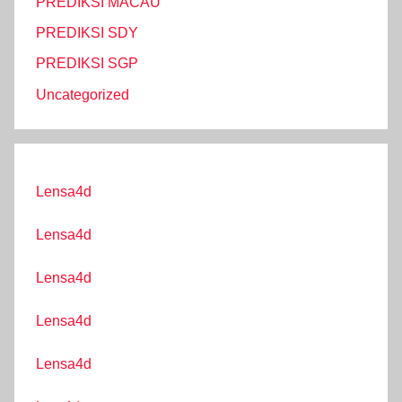
PREDIKSI MACAU
PREDIKSI SDY
PREDIKSI SGP
Uncategorized
Lensa4d
Lensa4d
Lensa4d
Lensa4d
Lensa4d