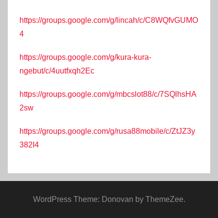
https://groups.google.com/g/lincah/c/C8WQfvGUMO
4
https://groups.google.com/g/kura-kura-
ngebut/c/4uutfxqh2Ec
https://groups.google.com/g/mbcslot88/c/7SQlhsHA
2sw
https://groups.google.com/g/rusa88mobile/c/ZtJZ3y
382I4
WordPress Theme: Donovan by ThemeZee.