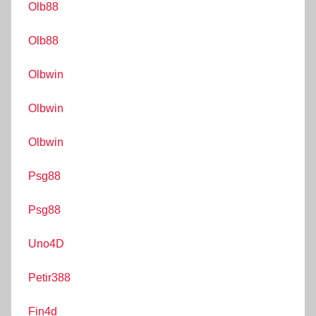
Olb88
Olb88
Olbwin
Olbwin
Olbwin
Psg88
Psg88
Uno4D
Petir388
Fin4d