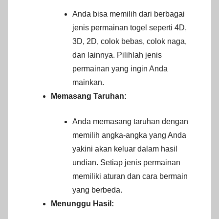
Anda bisa memilih dari berbagai
jenis permainan togel seperti 4D,
3D, 2D, colok bebas, colok naga,
dan lainnya. Pilihlah jenis
permainan yang ingin Anda
mainkan.
Memasang Taruhan:
Anda memasang taruhan dengan
memilih angka-angka yang Anda
yakini akan keluar dalam hasil
undian. Setiap jenis permainan
memiliki aturan dan cara bermain
yang berbeda.
Menunggu Hasil: