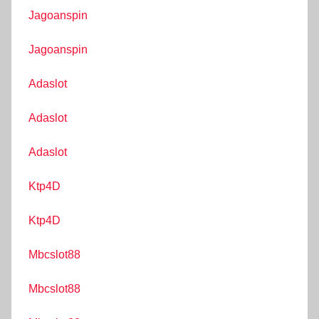
Jagoanspin
Jagoanspin
Adaslot
Adaslot
Adaslot
Ktp4D
Ktp4D
Mbcslot88
Mbcslot88