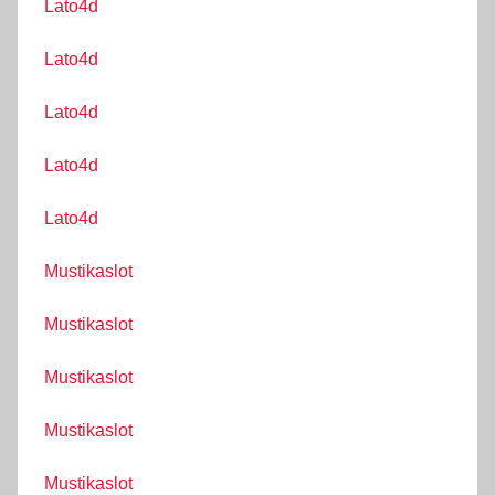
Lato4d
Lato4d
Lato4d
Lato4d
Lato4d
Mustikaslot
Mustikaslot
Mustikaslot
Mustikaslot
Mustikaslot