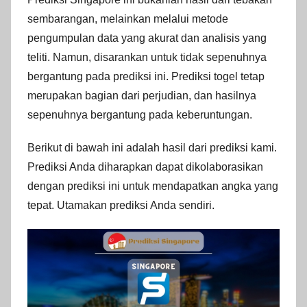
sembarangan, melainkan melalui metode
Prediksi
pengumpulan data yang akurat dan analisis yang
Hk
teliti. Namun, disarankan untuk tidak sepenuhnya
bergantung pada prediksi ini. Prediksi togel tetap
Terakurat
merupakan bagian dari perjudian, dan hasilnya
sepenuhnya bergantung pada keberuntungan.
|
Berikut di bawah ini adalah hasil dari prediksi kami.
Prediksi
Prediksi Anda diharapkan dapat dikolaborasikan
dengan prediksi ini untuk mendapatkan angka yang
Hk
tepat. Utamakan prediksi Anda sendiri.
Terjitu