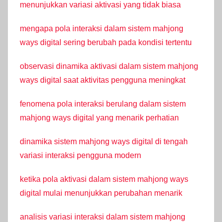
menunjukkan variasi aktivasi yang tidak biasa
mengapa pola interaksi dalam sistem mahjong
ways digital sering berubah pada kondisi tertentu
observasi dinamika aktivasi dalam sistem mahjong
ways digital saat aktivitas pengguna meningkat
fenomena pola interaksi berulang dalam sistem
mahjong ways digital yang menarik perhatian
dinamika sistem mahjong ways digital di tengah
variasi interaksi pengguna modern
ketika pola aktivasi dalam sistem mahjong ways
digital mulai menunjukkan perubahan menarik
analisis variasi interaksi dalam sistem mahjong