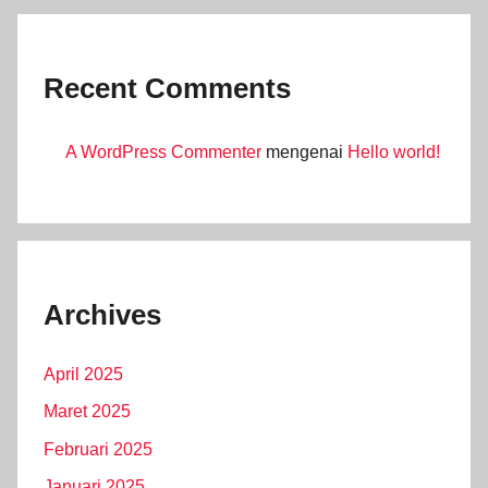
Recent Comments
A WordPress Commenter
mengenai
Hello world!
Archives
April 2025
Maret 2025
Februari 2025
Januari 2025