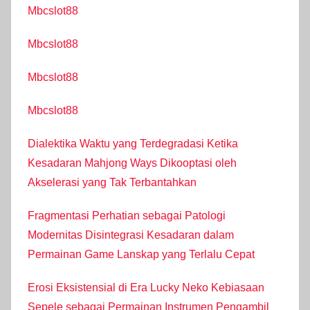
Mbcslot88
Mbcslot88
Mbcslot88
Mbcslot88
Dialektika Waktu yang Terdegradasi Ketika
Kesadaran Mahjong Ways Dikooptasi oleh
Akselerasi yang Tak Terbantahkan
Fragmentasi Perhatian sebagai Patologi
Modernitas Disintegrasi Kesadaran dalam
Permainan Game Lanskap yang Terlalu Cepat
Erosi Eksistensial di Era Lucky Neko Kebiasaan
Sepele sebagai Permainan Instrumen Pengambil