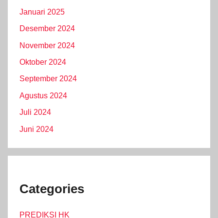
Januari 2025
Desember 2024
November 2024
Oktober 2024
September 2024
Agustus 2024
Juli 2024
Juni 2024
Categories
PREDIKSI HK