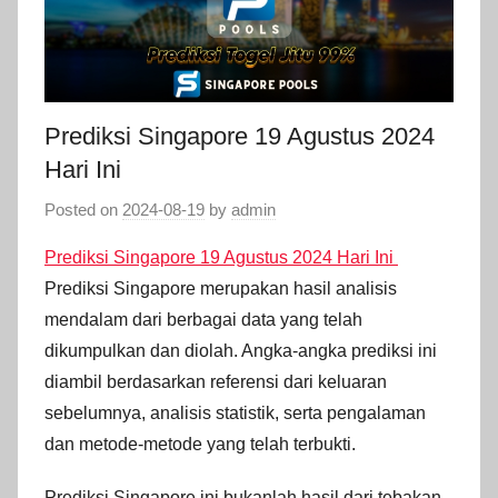
terakurat
|
98,7%
jitu!!
Prediksi
Prediksi Singapore 19 Agustus 2024
Hk
Hari Ini
Terupdate
Posted on
2024-08-19
by
admin
|
Prediksi Singapore 19 Agustus 2024 Hari Ini
Prediksi Singapore merupakan hasil analisis
Prediksi
mendalam dari berbagai data yang telah
dikumpulkan dan diolah. Angka-angka prediksi ini
Togel
diambil berdasarkan referensi dari keluaran
sebelumnya, analisis statistik, serta pengalaman
Hk
dan metode-metode yang telah terbukti.
|
Prediksi Singapore ini bukanlah hasil dari tebakan