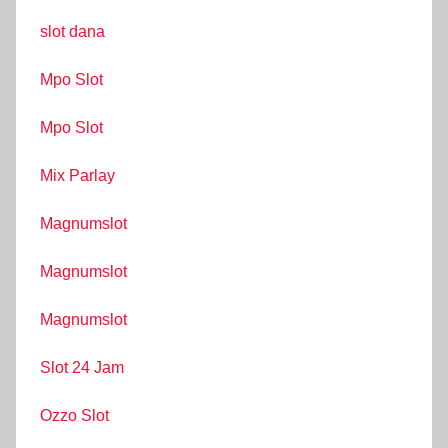
slot dana
Mpo Slot
Mpo Slot
Mix Parlay
Magnumslot
Magnumslot
Magnumslot
Slot 24 Jam
Ozzo Slot