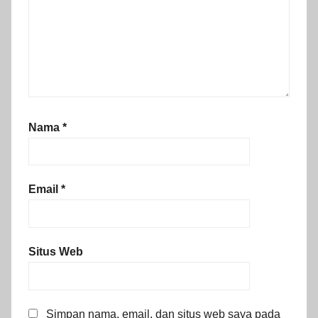
Nama
*
Email
*
Situs Web
Simpan nama, email, dan situs web saya pada