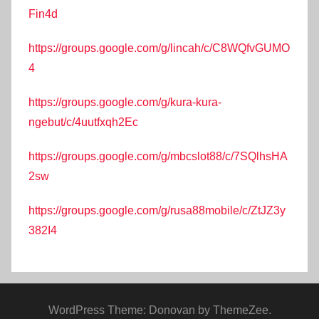
Fin4d
https://groups.google.com/g/lincah/c/C8WQfvGUMO
4
https://groups.google.com/g/kura-kura-
ngebut/c/4uutfxqh2Ec
https://groups.google.com/g/mbcslot88/c/7SQlhsHA
2sw
https://groups.google.com/g/rusa88mobile/c/ZtJZ3y
382I4
WordPress Theme: Donovan by ThemeZee.