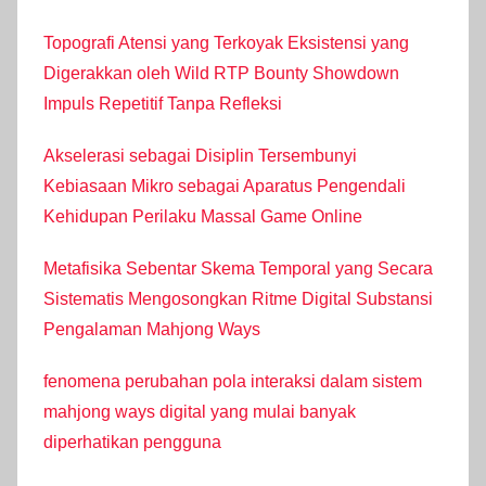
Topografi Atensi yang Terkoyak Eksistensi yang
Digerakkan oleh Wild RTP Bounty Showdown
Impuls Repetitif Tanpa Refleksi
Akselerasi sebagai Disiplin Tersembunyi
Kebiasaan Mikro sebagai Aparatus Pengendali
Kehidupan Perilaku Massal Game Online
Metafisika Sebentar Skema Temporal yang Secara
Sistematis Mengosongkan Ritme Digital Substansi
Pengalaman Mahjong Ways
fenomena perubahan pola interaksi dalam sistem
mahjong ways digital yang mulai banyak
diperhatikan pengguna