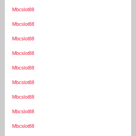
Mbcslot88
Mbcslot88
Mbcslot88
Mbcslot88
Mbcslot88
Mbcslot88
Mbcslot88
Mbcslot88
Mbcslot88