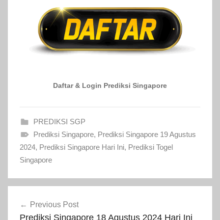
Daftar & Login Prediksi Singapore
PREDIKSI SGP
Prediksi Singapore
,
Prediksi Singapore 19 Agustus
2024
,
Prediksi Singapore Hari Ini
,
Prediksi Togel
Singapore
Navigasi
Previous Post
pos
Prediksi Singapore 18 Agustus 2024 Hari Ini