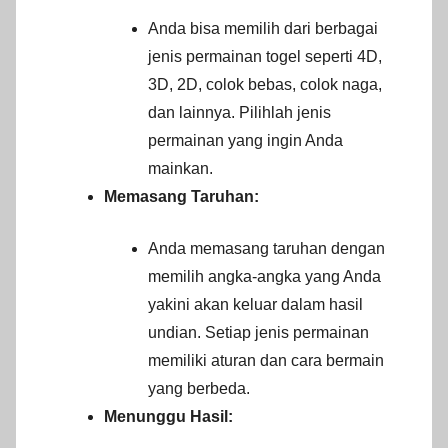
Anda bisa memilih dari berbagai
jenis permainan togel seperti 4D,
3D, 2D, colok bebas, colok naga,
dan lainnya. Pilihlah jenis
permainan yang ingin Anda
mainkan.
Memasang Taruhan:
Anda memasang taruhan dengan
memilih angka-angka yang Anda
yakini akan keluar dalam hasil
undian. Setiap jenis permainan
memiliki aturan dan cara bermain
yang berbeda.
Menunggu Hasil: