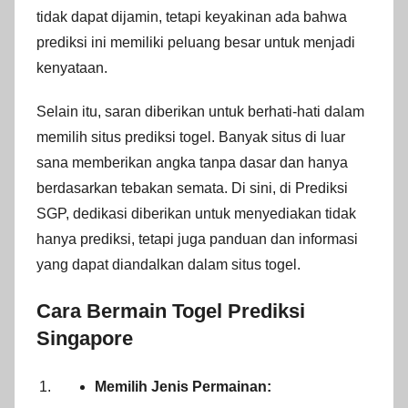
tidak dapat dijamin, tetapi keyakinan ada bahwa
prediksi ini memiliki peluang besar untuk menjadi
kenyataan.
Selain itu, saran diberikan untuk berhati-hati dalam
memilih situs prediksi togel. Banyak situs di luar
sana memberikan angka tanpa dasar dan hanya
berdasarkan tebakan semata. Di sini, di Prediksi
SGP, dedikasi diberikan untuk menyediakan tidak
hanya prediksi, tetapi juga panduan dan informasi
yang dapat diandalkan dalam situs togel.
Cara Bermain Togel
Prediksi
Singapore
Memilih Jenis Permainan: