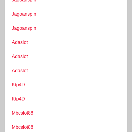
Jagoanspin
Jagoanspin
Adaslot
Adaslot
Adaslot
Ktp4D
Ktp4D
Mbcslot88
Mbcslot88