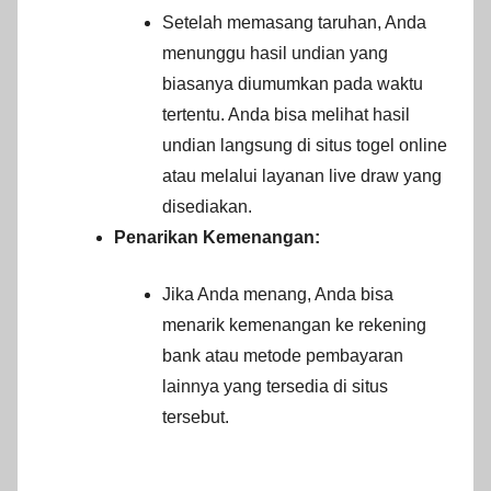
Setelah memasang taruhan, Anda
menunggu hasil undian yang
biasanya diumumkan pada waktu
tertentu. Anda bisa melihat hasil
undian langsung di situs togel online
atau melalui layanan live draw yang
disediakan.
Penarikan Kemenangan:
Jika Anda menang, Anda bisa
menarik kemenangan ke rekening
bank atau metode pembayaran
lainnya yang tersedia di situs
tersebut.