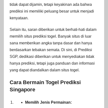
tidak dapat dijamin, tetapi keyakinan ada bahwa
prediksi ini memiliki peluang besar untuk menjadi
kenyataan.
Selain itu, saran diberikan untuk berhati-hati dalam
memilih situs prediksi togel. Banyak situs di luar
sana memberikan angka tanpa dasar dan hanya
berdasarkan tebakan semata. Di sini, di Prediksi
SGP, dedikasi diberikan untuk menyediakan tidak
hanya prediksi, tetapi juga panduan dan informasi
yang dapat diandalkan dalam situs togel.
Cara Bermain Togel
Prediksi
Singapore
Memilih Jenis Permainan: