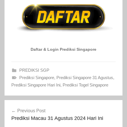
Daftar & Login Prediksi Singapore
PREDIKSI SGP
Prediksi Singapore
,
Prediksi Singapore 31 Agustus
,
Prediksi Singapore Hari Ini
,
Prediksi Togel Singapore
Navigasi
Previous Post
pos
Prediksi Macau 31 Agustus 2024 Hari Ini