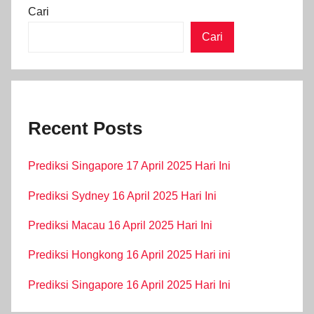
Cari
Cari
Recent Posts
Prediksi Singapore 17 April 2025 Hari Ini
Prediksi Sydney 16 April 2025 Hari Ini
Prediksi Macau 16 April 2025 Hari Ini
Prediksi Hongkong 16 April 2025 Hari ini
Prediksi Singapore 16 April 2025 Hari Ini