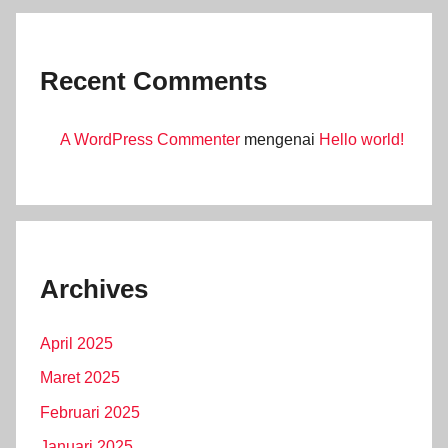
Recent Comments
A WordPress Commenter
mengenai
Hello world!
Archives
April 2025
Maret 2025
Februari 2025
Januari 2025