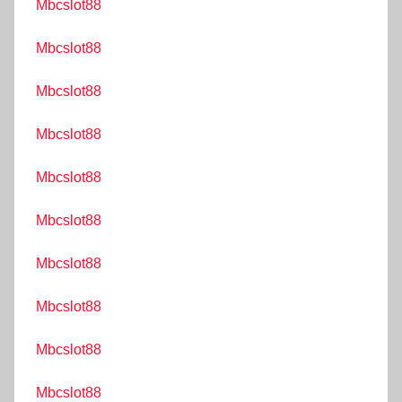
Mbcslot88
Mbcslot88
Mbcslot88
Mbcslot88
Mbcslot88
Mbcslot88
Mbcslot88
Mbcslot88
Mbcslot88
Mbcslot88