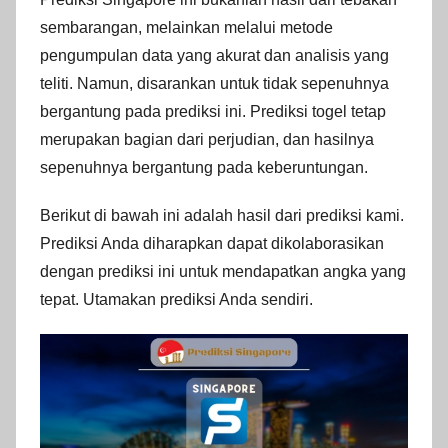
sembarangan, melainkan melalui metode
Prediksi
pengumpulan data yang akurat dan analisis yang
Hk
teliti. Namun, disarankan untuk tidak sepenuhnya
bergantung pada prediksi ini. Prediksi togel tetap
Terakurat
merupakan bagian dari perjudian, dan hasilnya
sepenuhnya bergantung pada keberuntungan.
|
Berikut di bawah ini adalah hasil dari prediksi kami.
Prediksi
Prediksi Anda diharapkan dapat dikolaborasikan
dengan prediksi ini untuk mendapatkan angka yang
Hk
tepat. Utamakan prediksi Anda sendiri.
Terjitu