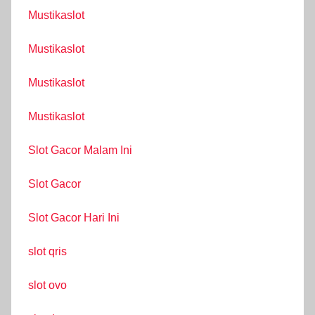
Mustikaslot
Mustikaslot
Mustikaslot
Mustikaslot
Slot Gacor Malam Ini
Slot Gacor
Slot Gacor Hari Ini
slot qris
slot ovo