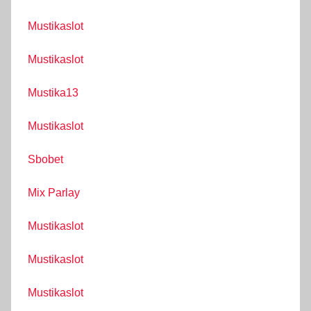
Mustikaslot
Mustikaslot
Mustika13
Mustikaslot
Sbobet
Mix Parlay
Mustikaslot
Mustikaslot
Mustikaslot