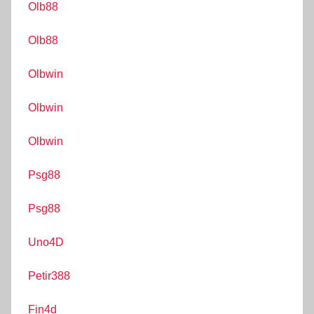
Olb88
Olb88
Olbwin
Olbwin
Olbwin
Psg88
Psg88
Uno4D
Petir388
Fin4d