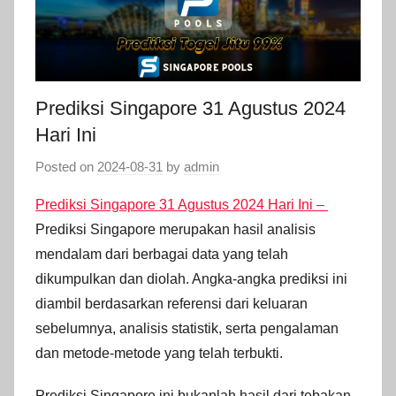
terakurat
|
98,7%
jitu!!
Prediksi
Prediksi Singapore 31 Agustus 2024
Hk
Hari Ini
Terupdate
Posted on
2024-08-31
by
admin
|
Prediksi Singapore 31 Agustus 2024 Hari Ini –
Prediksi Singapore merupakan hasil analisis
Prediksi
mendalam dari berbagai data yang telah
dikumpulkan dan diolah. Angka-angka prediksi ini
Togel
diambil berdasarkan referensi dari keluaran
sebelumnya, analisis statistik, serta pengalaman
Hk
dan metode-metode yang telah terbukti.
|
Prediksi Singapore ini bukanlah hasil dari tebakan