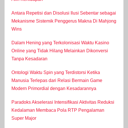
Antara Repetisi dan Disolusi Ilusi Sebentar sebagai
Mekanisme Sistemik Penggerus Makna Di Mahjong
Wins
Dalam Hening yang Terkolonisasi Waktu Kasino
Online yang Tidak Hilang Melainkan Dikonversi
Tanpa Kesadaran
Ontologi Waktu Spin yang Terdistorsi Ketika
Manusia Terlepas dari Relasi Bermain Game
Modern Primordial dengan Kesadarannya
Paradoks Akselerasi Intensifikasi Aktivitas Reduksi
Kedalaman Membaca Pola RTP Pengalaman
Super Major