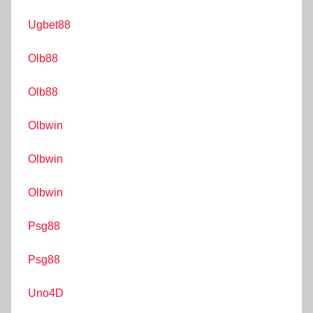
Ugbet88
Olb88
Olb88
Olbwin
Olbwin
Olbwin
Psg88
Psg88
Uno4D