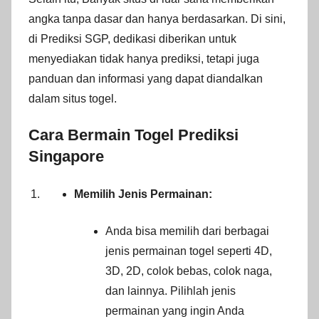
angka tanpa dasar dan hanya berdasarkan. Di sini,
di Prediksi SGP, dedikasi diberikan untuk
menyediakan tidak hanya prediksi, tetapi juga
panduan dan informasi yang dapat diandalkan
dalam situs togel.
Cara Bermain Togel
Prediksi
Singapore
Memilih Jenis Permainan:
Anda bisa memilih dari berbagai
jenis permainan togel seperti 4D,
3D, 2D, colok bebas, colok naga,
dan lainnya. Pilihlah jenis
permainan yang ingin Anda