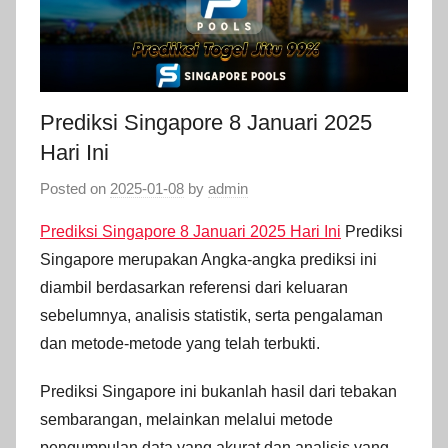
terakurat
|
98,7%
jitu!!
Prediksi
Prediksi Singapore 8 Januari 2025
Hk
Hari Ini
Terupdate
Posted on
2025-01-08
by
admin
|
Prediksi Singapore 8 Januari 2025 Hari Ini
Prediksi
Singapore merupakan Angka-angka prediksi ini
Prediksi
diambil berdasarkan referensi dari keluaran
sebelumnya, analisis statistik, serta pengalaman
Togel
dan metode-metode yang telah terbukti.
Hk
Prediksi Singapore ini bukanlah hasil dari tebakan
sembarangan, melainkan melalui metode
|
pengumpulan data yang akurat dan analisis yang