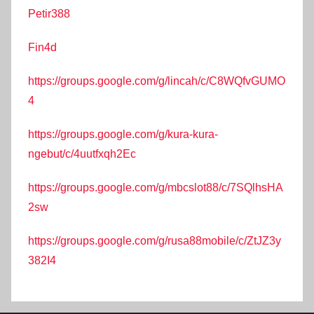
Petir388
Fin4d
https://groups.google.com/g/lincah/c/C8WQfvGUMO
4
https://groups.google.com/g/kura-kura-
ngebut/c/4uutfxqh2Ec
https://groups.google.com/g/mbcslot88/c/7SQlhsHA
2sw
https://groups.google.com/g/rusa88mobile/c/ZtJZ3y
382I4