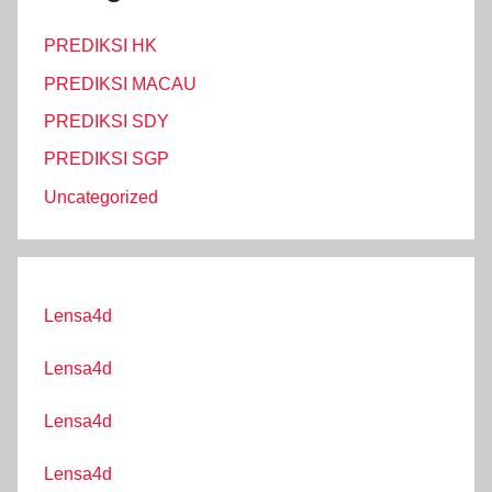
PREDIKSI HK
PREDIKSI MACAU
PREDIKSI SDY
PREDIKSI SGP
Uncategorized
Lensa4d
Lensa4d
Lensa4d
Lensa4d