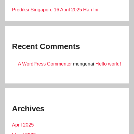
Prediksi Singapore 16 April 2025 Hari Ini
Recent Comments
A WordPress Commenter
mengenai
Hello world!
Archives
April 2025