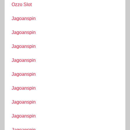
Ozzo Slot
Jagoanspin
Jagoanspin
Jagoanspin
Jagoanspin
Jagoanspin
Jagoanspin
Jagoanspin
Jagoanspin
Jagoanspin