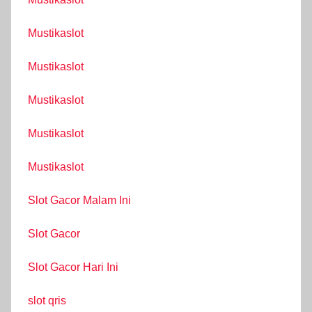
Mustikaslot
Mustikaslot
Mustikaslot
Mustikaslot
Mustikaslot
Slot Gacor Malam Ini
Slot Gacor
Slot Gacor Hari Ini
slot qris