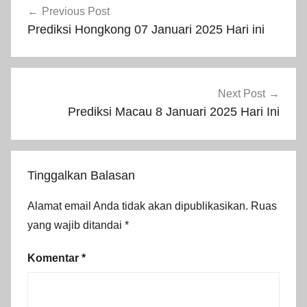
Previous Post
pos
Prediksi Hongkong 07 Januari 2025 Hari ini
Next Post
Prediksi Macau 8 Januari 2025 Hari Ini
Tinggalkan Balasan
Alamat email Anda tidak akan dipublikasikan.
Ruas
yang wajib ditandai
*
Komentar
*