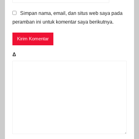
Simpan nama, email, dan situs web saya pada
peramban ini untuk komentar saya berikutnya.
Δ