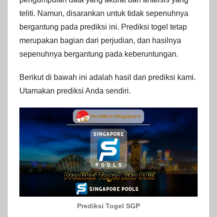
teliti. Namun, disarankan untuk tidak sepenuhnya
Prediksi
bergantung pada prediksi ini. Prediksi togel tetap
Hk
merupakan bagian dari perjudian, dan hasilnya
sepenuhnya bergantung pada keberuntungan.
Terakurat
Berikut di bawah ini adalah hasil dari prediksi kami.
|
Utamakan prediksi Anda sendiri.
Prediksi
Hk
Terjitu
Prediksi Togel SGP