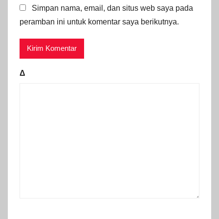
Simpan nama, email, dan situs web saya pada
peramban ini untuk komentar saya berikutnya.
Δ