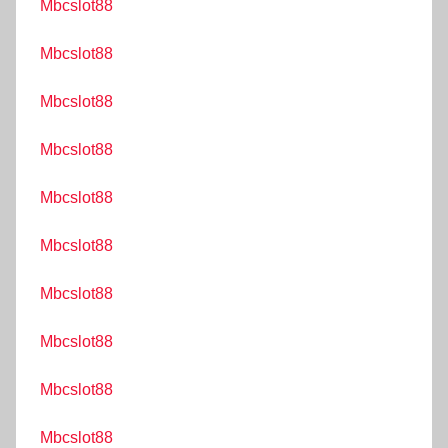
Mbcslot88
Mbcslot88
Mbcslot88
Mbcslot88
Mbcslot88
Mbcslot88
Mbcslot88
Mbcslot88
Mbcslot88
Mbcslot88