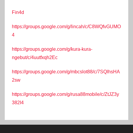
Fin4d
https://groups.google.com/g/lincah/c/C8WQfvGUMO
4
https://groups.google.com/g/kura-kura-
ngebut/c/4uutfxqh2Ec
https://groups.google.com/g/mbcslot88/c/7SQlhsHA
2sw
https://groups.google.com/g/rusa88mobile/c/ZtJZ3y
382I4