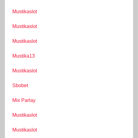
Mustikaslot
Mustikaslot
Mustikaslot
Mustika13
Mustikaslot
Sbobet
Mix Parlay
Mustikaslot
Mustikaslot