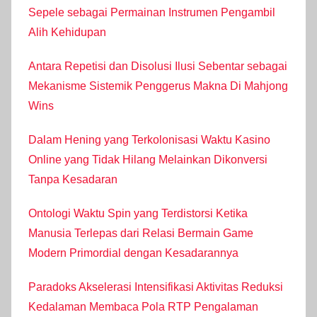
Sepele sebagai Permainan Instrumen Pengambil
Alih Kehidupan
Antara Repetisi dan Disolusi Ilusi Sebentar sebagai
Mekanisme Sistemik Penggerus Makna Di Mahjong
Wins
Dalam Hening yang Terkolonisasi Waktu Kasino
Online yang Tidak Hilang Melainkan Dikonversi
Tanpa Kesadaran
Ontologi Waktu Spin yang Terdistorsi Ketika
Manusia Terlepas dari Relasi Bermain Game
Modern Primordial dengan Kesadarannya
Paradoks Akselerasi Intensifikasi Aktivitas Reduksi
Kedalaman Membaca Pola RTP Pengalaman