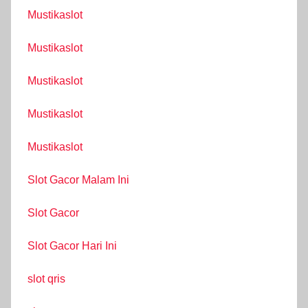
Mustikaslot
Mustikaslot
Mustikaslot
Mustikaslot
Mustikaslot
Slot Gacor Malam Ini
Slot Gacor
Slot Gacor Hari Ini
slot qris