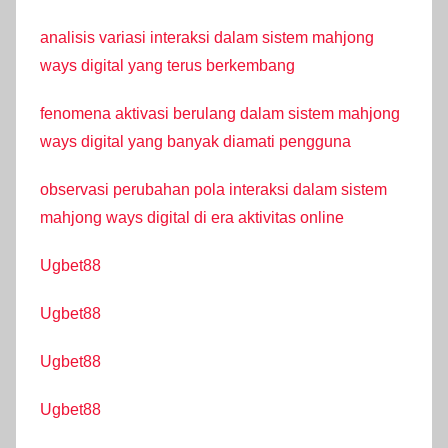
analisis variasi interaksi dalam sistem mahjong
ways digital yang terus berkembang
fenomena aktivasi berulang dalam sistem mahjong
ways digital yang banyak diamati pengguna
observasi perubahan pola interaksi dalam sistem
mahjong ways digital di era aktivitas online
Ugbet88
Ugbet88
Ugbet88
Ugbet88