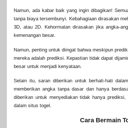
Namun, ada kabar baik yang ingin dibagikan! Semua 
tanpa biaya tersembunyi. Kebahagiaan dirasakan m
3D, atau 2D. Kehormatan dirasakan jika angka-an
kemenangan besar.
Namun, penting untuk diingat bahwa meskipun prediksi 
mereka adalah prediksi. Kepastian tidak dapat dijami
besar untuk menjadi kenyataan.
Selain itu, saran diberikan untuk berhati-hati dala
memberikan angka tanpa dasar dan hanya berdasar
diberikan untuk menyediakan tidak hanya prediksi,
dalam situs togel.
Cara Bermain T