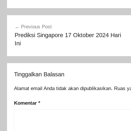
Navigasi
Previous Post
pos
Prediksi Singapore 17 Oktober 2024 Hari
Ini
Tinggalkan Balasan
Alamat email Anda tidak akan dipublikasikan.
Ruas ya
Komentar
*