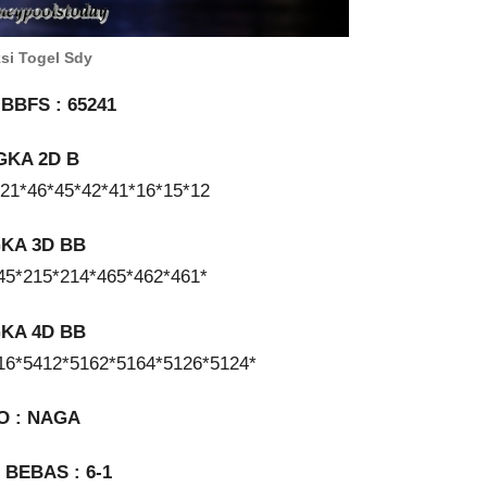
ksi Togel Sdy
BBFS : 65241
GKA 2D B
*21*46*45*42*41*16*15*12
KA 3D BB
45*215*214*465*462*461*
KA 4D BB
16*5412*5162*5164*5126*5124*
O :
NAGA
 BEBAS :
6-1