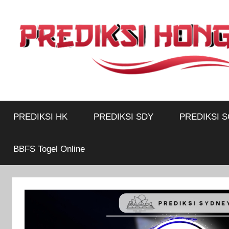
Skip
to
content
PREDIKSI
PREDIKSI
HONGKONG
merupakan
PREDIKSI HK
PREDIKSI SDY
PREDIKSI 
HONGKONG
website
prediksi
–
BBFS Togel Online
angka
togel
Prediksi
yang
akan
Hk
keluar
hari