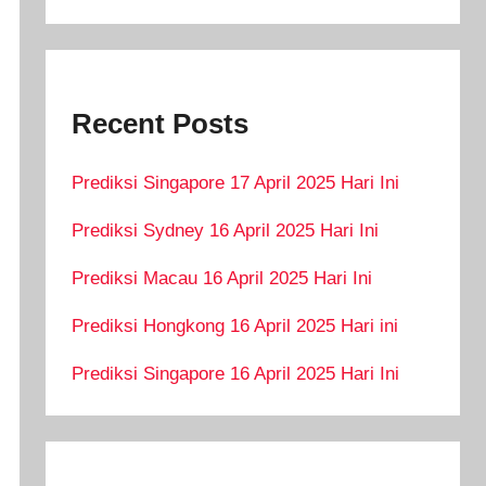
Recent Posts
Prediksi Singapore 17 April 2025 Hari Ini
Prediksi Sydney 16 April 2025 Hari Ini
Prediksi Macau 16 April 2025 Hari Ini
Prediksi Hongkong 16 April 2025 Hari ini
Prediksi Singapore 16 April 2025 Hari Ini