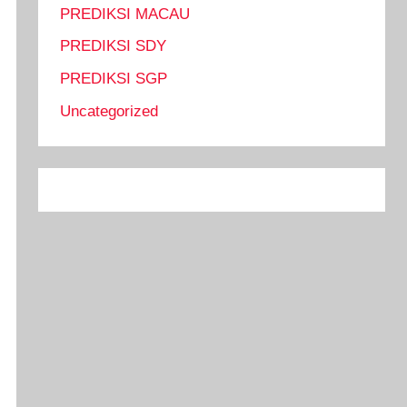
PREDIKSI MACAU
PREDIKSI SDY
PREDIKSI SGP
Uncategorized