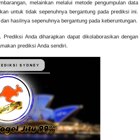
sembarangan, melainkan melalui metode pengumpulan data
nkan untuk tidak sepenuhnya bergantung pada prediksi ini.
n, dan hasilnya sepenuhnya bergantung pada keberuntungan.
mi. Prediksi Anda diharapkan dapat dikolaborasikan dengan
amakan prediksi Anda sendiri.