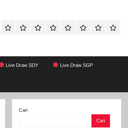
PREDIKSI
PREDIKSI
PREDIKSI
PREDIKSI
BBFS
HK
SDY
SGP
MACAU
Live
Live
Live
Togel
Draw
Draw
Draw
Online
HK
SDY
SGP
Live Draw SDY
Live Draw SGP
Cari
Cari