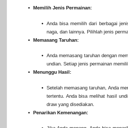
Memilih Jenis Permainan:
Anda bisa memilih dari berbagai jeni
naga, dan lainnya. Pilihlah jenis per
Memasang Taruhan:
Anda memasang taruhan dengan memil
undian. Setiap jenis permainan memil
Menunggu Hasil:
Setelah memasang taruhan, Anda men
tertentu. Anda bisa melihat hasil undi
draw yang disediakan.
Penarikan Kemenangan: