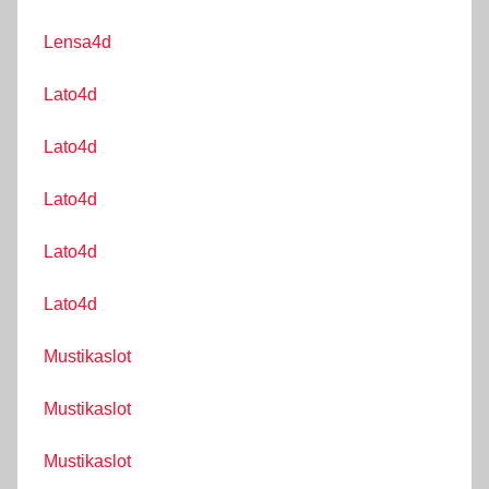
Lensa4d
Lato4d
Lato4d
Lato4d
Lato4d
Lato4d
Mustikaslot
Mustikaslot
Mustikaslot