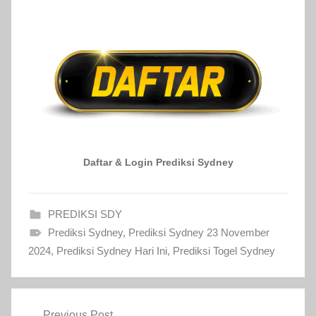
Daftar & Login Prediksi Sydney
PREDIKSI SDY
Prediksi Sydney
,
Prediksi Sydney 23 November
2024
,
Prediksi Sydney Hari Ini
,
Prediksi Togel Sydney
Navigasi
Previous Post