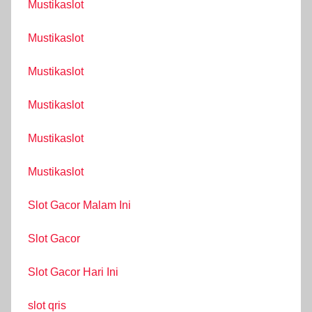
Mustikaslot
Mustikaslot
Mustikaslot
Mustikaslot
Mustikaslot
Mustikaslot
Slot Gacor Malam Ini
Slot Gacor
Slot Gacor Hari Ini
slot qris