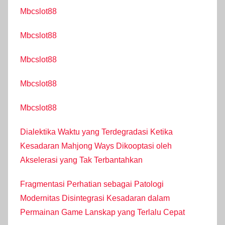
Mbcslot88
Mbcslot88
Mbcslot88
Mbcslot88
Mbcslot88
Dialektika Waktu yang Terdegradasi Ketika
Kesadaran Mahjong Ways Dikooptasi oleh
Akselerasi yang Tak Terbantahkan
Fragmentasi Perhatian sebagai Patologi
Modernitas Disintegrasi Kesadaran dalam
Permainan Game Lanskap yang Terlalu Cepat