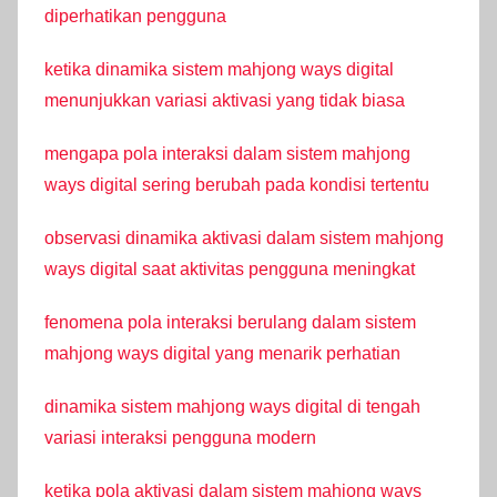
diperhatikan pengguna
ketika dinamika sistem mahjong ways digital
menunjukkan variasi aktivasi yang tidak biasa
mengapa pola interaksi dalam sistem mahjong
ways digital sering berubah pada kondisi tertentu
observasi dinamika aktivasi dalam sistem mahjong
ways digital saat aktivitas pengguna meningkat
fenomena pola interaksi berulang dalam sistem
mahjong ways digital yang menarik perhatian
dinamika sistem mahjong ways digital di tengah
variasi interaksi pengguna modern
ketika pola aktivasi dalam sistem mahjong ways