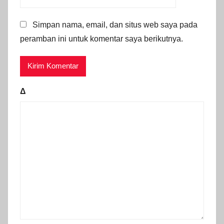
Simpan nama, email, dan situs web saya pada
peramban ini untuk komentar saya berikutnya.
Δ