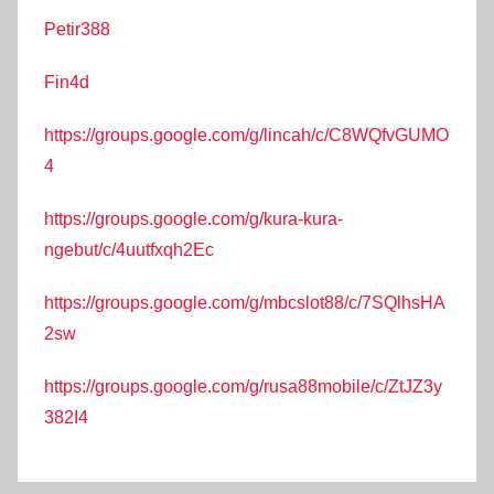
Petir388
Fin4d
https://groups.google.com/g/lincah/c/C8WQfvGUMO
4
https://groups.google.com/g/kura-kura-
ngebut/c/4uutfxqh2Ec
https://groups.google.com/g/mbcslot88/c/7SQlhsHA
2sw
https://groups.google.com/g/rusa88mobile/c/ZtJZ3y
382I4