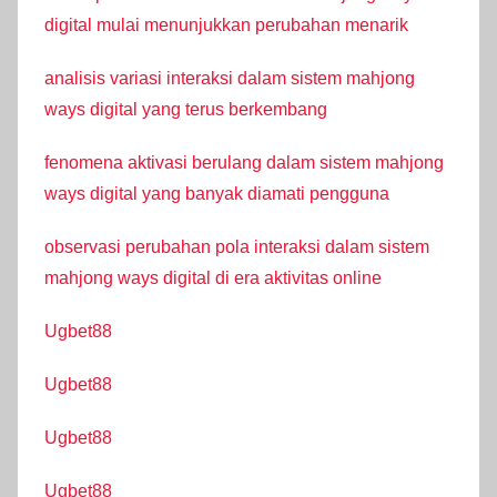
digital mulai menunjukkan perubahan menarik
analisis variasi interaksi dalam sistem mahjong
ways digital yang terus berkembang
fenomena aktivasi berulang dalam sistem mahjong
ways digital yang banyak diamati pengguna
observasi perubahan pola interaksi dalam sistem
mahjong ways digital di era aktivitas online
Ugbet88
Ugbet88
Ugbet88
Ugbet88