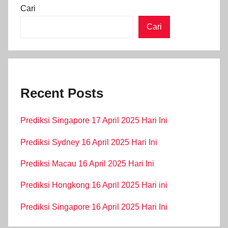
Cari
Cari
Recent Posts
Prediksi Singapore 17 April 2025 Hari Ini
Prediksi Sydney 16 April 2025 Hari Ini
Prediksi Macau 16 April 2025 Hari Ini
Prediksi Hongkong 16 April 2025 Hari ini
Prediksi Singapore 16 April 2025 Hari Ini