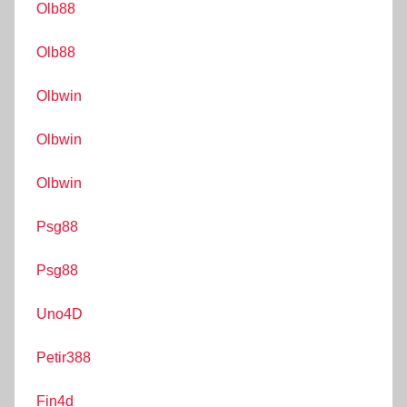
Olb88
Olb88
Olbwin
Olbwin
Olbwin
Psg88
Psg88
Uno4D
Petir388
Fin4d