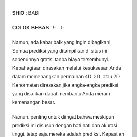
SHIO :
BABI
COLOK BEBAS :
9 – 0
Namun, ada kabar baik yang ingin dibagikan!
Semua prediksi yang ditampilkan di situs ini
sepenuhnya gratis, tanpa biaya tersembunyi.
Kebahagiaan dirasakan melalui kesuksesan Anda
dalam memenangkan permainan 4D, 3D, atau 2D.
Kehormatan dirasakan jika angka-angka prediksi
yang disajikan dapat membantu Anda meraih
kemenangan besar.
Namun, penting untuk diingat bahwa meskipun
prediksi ini disusun dengan hati-hati dan akurasi
tinggi, tetap saja mereka adalah prediksi. Kepastian