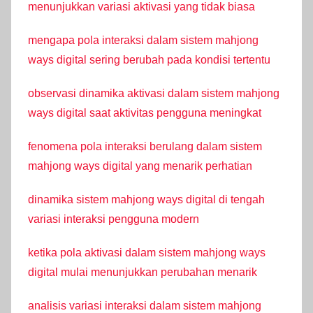
menunjukkan variasi aktivasi yang tidak biasa
mengapa pola interaksi dalam sistem mahjong
ways digital sering berubah pada kondisi tertentu
observasi dinamika aktivasi dalam sistem mahjong
ways digital saat aktivitas pengguna meningkat
fenomena pola interaksi berulang dalam sistem
mahjong ways digital yang menarik perhatian
dinamika sistem mahjong ways digital di tengah
variasi interaksi pengguna modern
ketika pola aktivasi dalam sistem mahjong ways
digital mulai menunjukkan perubahan menarik
analisis variasi interaksi dalam sistem mahjong