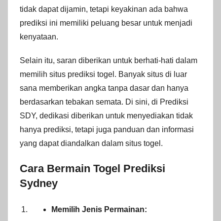
tidak dapat dijamin, tetapi keyakinan ada bahwa
prediksi ini memiliki peluang besar untuk menjadi
kenyataan.
Selain itu, saran diberikan untuk berhati-hati dalam
memilih situs prediksi togel. Banyak situs di luar
sana memberikan angka tanpa dasar dan hanya
berdasarkan tebakan semata. Di sini, di Prediksi
SDY, dedikasi diberikan untuk menyediakan tidak
hanya prediksi, tetapi juga panduan dan informasi
yang dapat diandalkan dalam situs togel.
Cara Bermain Togel
Prediksi
Sydney
Memilih Jenis Permainan: