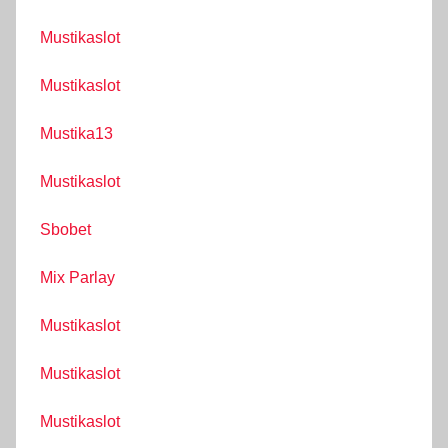
Mustikaslot
Mustikaslot
Mustika13
Mustikaslot
Sbobet
Mix Parlay
Mustikaslot
Mustikaslot
Mustikaslot