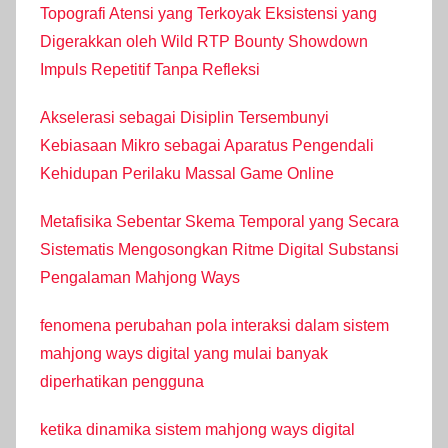
Topografi Atensi yang Terkoyak Eksistensi yang
Digerakkan oleh Wild RTP Bounty Showdown
Impuls Repetitif Tanpa Refleksi
Akselerasi sebagai Disiplin Tersembunyi
Kebiasaan Mikro sebagai Aparatus Pengendali
Kehidupan Perilaku Massal Game Online
Metafisika Sebentar Skema Temporal yang Secara
Sistematis Mengosongkan Ritme Digital Substansi
Pengalaman Mahjong Ways
fenomena perubahan pola interaksi dalam sistem
mahjong ways digital yang mulai banyak
diperhatikan pengguna
ketika dinamika sistem mahjong ways digital