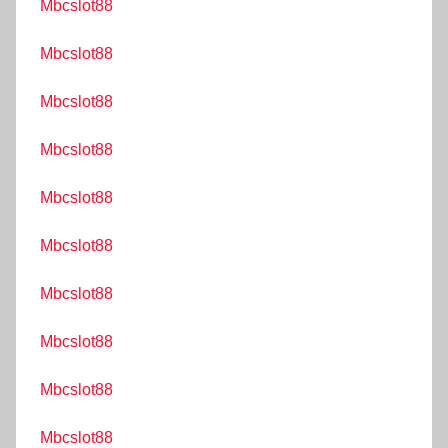
Mbcslot88
Mbcslot88
Mbcslot88
Mbcslot88
Mbcslot88
Mbcslot88
Mbcslot88
Mbcslot88
Mbcslot88
Mbcslot88