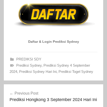
Daftar & Login Prediksi Sydney
PREDIKSI SDY
Prediksi Sydney
,
Prediksi Sydney 4 September
2024
,
Prediksi Sydney Hari Ini
,
Prediksi Togel Sydney
Navigasi
Previous Post
pos
Prediksi Hongkong 3 September 2024 Hari Ini