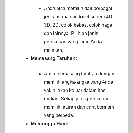
Anda bisa memilih dari berbagai
jenis permainan togel seperti 4D,
3D, 2D, colok bebas, colok naga,
dan lainnya. Pilihlah jenis
permainan yang ingin Anda
mainkan.
Memasang Taruhan:
Anda memasang taruhan dengan
memilih angka-angka yang Anda
yakini akan keluar dalam hasil
undian. Setiap jenis permainan
memiliki aturan dan cara bermain
yang berbeda.
Menunggu Hasil: