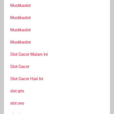
Mustikaslot
Mustikaslot
Mustikaslot
Mustikaslot
Slot Gacor Malam Ini
Slot Gacor
Slot Gacor Hari Ini
slot qris
slot ovo