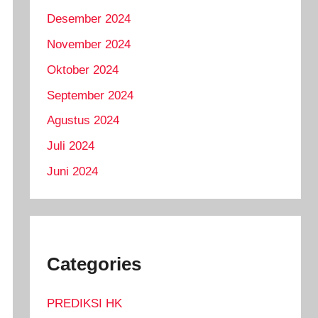
Desember 2024
November 2024
Oktober 2024
September 2024
Agustus 2024
Juli 2024
Juni 2024
Categories
PREDIKSI HK