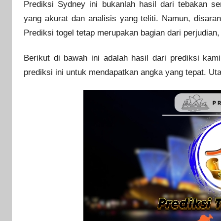
Prediksi Sydney ini bukanlah hasil dari tebakan 
Togel
yang akurat dan analisis yang teliti. Namun, disara
Hk
Prediksi togel tetap merupakan bagian dari perjudia
Berikut di bawah ini adalah hasil dari prediksi ka
|
prediksi ini untuk mendapatkan angka yang tepat. Ut
Prediksi
Hk
Terakurat
|
Prediksi