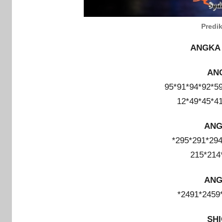
Hk
Predi
Terjitu
ANGKA 
AN
95*91*94*92*5
12*49*45*4
ANG
*295*291*29
215*214
ANG
*2491*2459
SHI