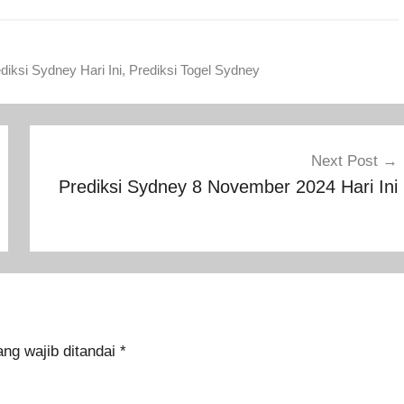
diksi Sydney Hari Ini
,
Prediksi Togel Sydney
Next Post
Prediksi Sydney 8 November 2024 Hari Ini
ng wajib ditandai
*