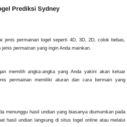
ogel
Prediksi Sydney
i jenis permainan togel seperti 4D, 3D, 2D, colok bebas,
ah jenis permainan yang ingin Anda mainkan.
an memilih angka-angka yang Anda yakini akan keluar
enis permainan memiliki aturan dan cara bermain yang
da menunggu hasil undian yang biasanya diumumkan pada
at hasil undian langsung di situs togel online atau melalui