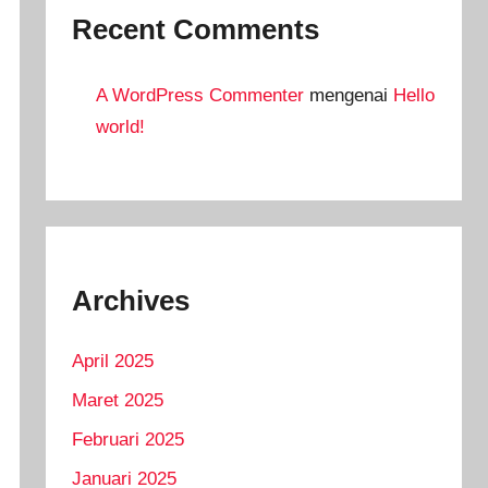
Recent Comments
A WordPress Commenter
mengenai
Hello
world!
Archives
April 2025
Maret 2025
Februari 2025
Januari 2025