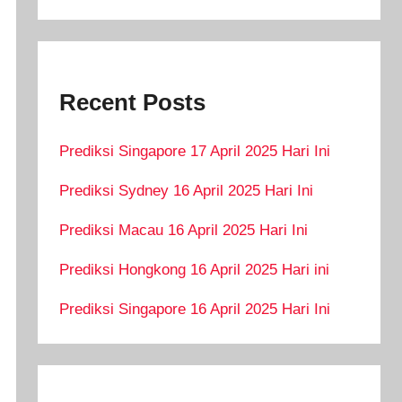
Recent Posts
Prediksi Singapore 17 April 2025 Hari Ini
Prediksi Sydney 16 April 2025 Hari Ini
Prediksi Macau 16 April 2025 Hari Ini
Prediksi Hongkong 16 April 2025 Hari ini
Prediksi Singapore 16 April 2025 Hari Ini