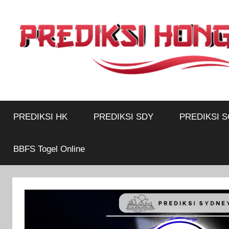
Skip
to
content
PREDIKSI
PREDIKSI
HONGKONG
merupakan
PREDIKSI HK
PREDIKSI SDY
PREDIKSI 
HONGKONG
website
prediksi
–
BBFS Togel Online
angka
togel
Prediksi
yang
akan
Hk
keluar
hari