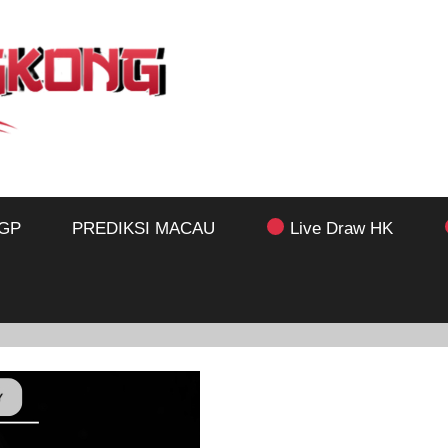
SGP
PREDIKSI MACAU
Live Draw HK