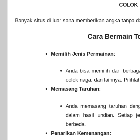
COLOK 
Banyak situs di luar sana memberikan angka tanpa 
Cara Bermain T
Memilih Jenis Permainan:
Anda bisa memilih dari berbaga
colok naga, dan lainnya. Pilihl
Memasang Taruhan:
Anda memasang taruhan deng
dalam hasil undian. Setiap j
berbeda.
Penarikan Kemenangan: