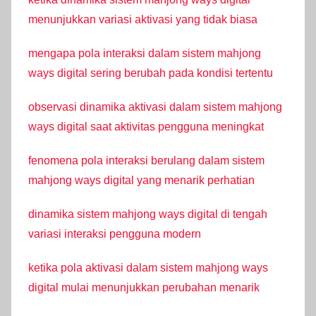
menunjukkan variasi aktivasi yang tidak biasa
mengapa pola interaksi dalam sistem mahjong
ways digital sering berubah pada kondisi tertentu
observasi dinamika aktivasi dalam sistem mahjong
ways digital saat aktivitas pengguna meningkat
fenomena pola interaksi berulang dalam sistem
mahjong ways digital yang menarik perhatian
dinamika sistem mahjong ways digital di tengah
variasi interaksi pengguna modern
ketika pola aktivasi dalam sistem mahjong ways
digital mulai menunjukkan perubahan menarik