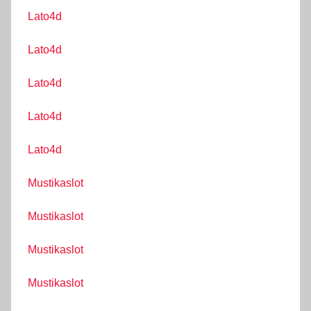
Lato4d
Lato4d
Lato4d
Lato4d
Lato4d
Mustikaslot
Mustikaslot
Mustikaslot
Mustikaslot