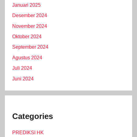
Januari 2025
Desember 2024
November 2024
Oktober 2024
September 2024
Agustus 2024
Juli 2024
Juni 2024
Categories
PREDIKSI HK