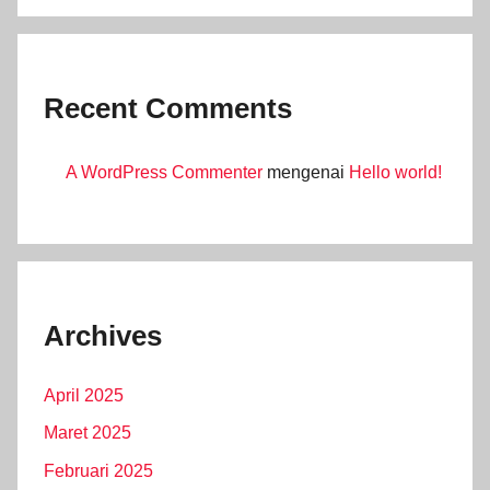
Recent Comments
A WordPress Commenter
mengenai
Hello world!
Archives
April 2025
Maret 2025
Februari 2025