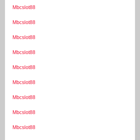
Mbcslot88
Mbcslot88
Mbcslot88
Mbcslot88
Mbcslot88
Mbcslot88
Mbcslot88
Mbcslot88
Mbcslot88