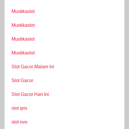
Mustikaslot
Mustikaslot
Mustikaslot
Mustikaslot
Slot Gacor Malam Ini
Slot Gacor
Slot Gacor Hari Ini
slot qris
slot ovo