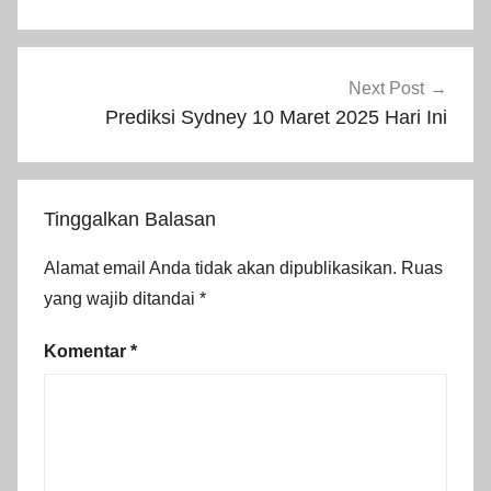
Next Post
Prediksi Sydney 10 Maret 2025 Hari Ini
Tinggalkan Balasan
Alamat email Anda tidak akan dipublikasikan.
Ruas
yang wajib ditandai
*
Komentar
*