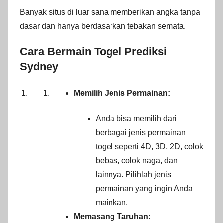
Banyak situs di luar sana memberikan angka tanpa
dasar dan hanya berdasarkan tebakan semata.
Cara Bermain Togel
Prediksi
Sydney
Memilih Jenis Permainan:
Anda bisa memilih dari
berbagai jenis permainan
togel seperti 4D, 3D, 2D, colok
bebas, colok naga, dan
lainnya. Pilihlah jenis
permainan yang ingin Anda
mainkan.
Memasang Taruhan: