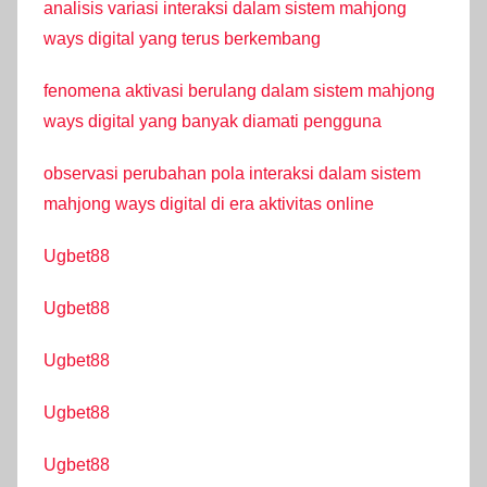
analisis variasi interaksi dalam sistem mahjong
ways digital yang terus berkembang
fenomena aktivasi berulang dalam sistem mahjong
ways digital yang banyak diamati pengguna
observasi perubahan pola interaksi dalam sistem
mahjong ways digital di era aktivitas online
Ugbet88
Ugbet88
Ugbet88
Ugbet88
Ugbet88